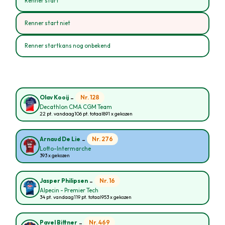
Renner start
Renner start niet
Renner startkans nog onbekend
-
Nr. 128
Olav Kooij
Decathlon CMA CGM Team
22 pt. vandaag
106 pt. totaal
891 x gekozen
-
Nr. 276
Arnaud De Lie
Lotto-Intermarche
393 x gekozen
-
Nr. 16
Jasper Philipsen
Alpecin - Premier Tech
34 pt. vandaag
119 pt. totaal
953 x gekozen
-
Nr. 469
Pavel Bittner