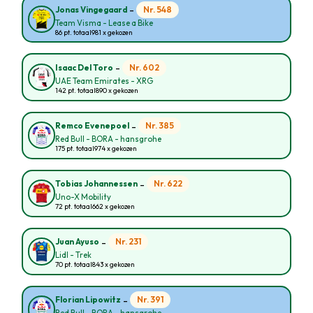
-
Nr. 548
Jonas Vingegaard
Team Visma - Lease a Bike
86 pt. totaal
981 x gekozen
-
Nr. 602
Isaac Del Toro
UAE Team Emirates - XRG
142 pt. totaal
890 x gekozen
-
Nr. 385
Remco Evenepoel
Red Bull - BORA - hansgrohe
175 pt. totaal
974 x gekozen
-
Nr. 622
Tobias Johannessen
Uno-X Mobility
72 pt. totaal
662 x gekozen
-
Nr. 231
Juan Ayuso
Lidl - Trek
70 pt. totaal
843 x gekozen
-
Nr. 391
Florian Lipowitz