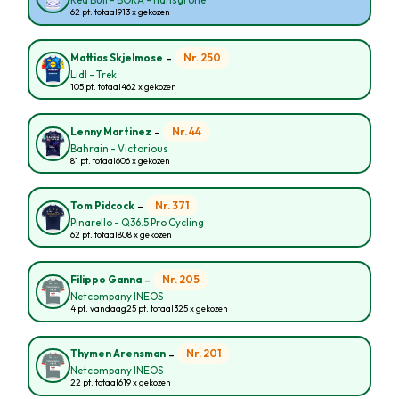
Red Bull - BORA - hansgrohe
62 pt. totaal
913 x gekozen
-
Nr. 250
Mattias Skjelmose
Lidl - Trek
105 pt. totaal
462 x gekozen
-
Nr. 44
Lenny Martinez
Bahrain - Victorious
81 pt. totaal
606 x gekozen
-
Nr. 371
Tom Pidcock
Pinarello - Q36.5 Pro Cycling
62 pt. totaal
808 x gekozen
-
Nr. 205
Filippo Ganna
Netcompany INEOS
4 pt. vandaag
25 pt. totaal
325 x gekozen
-
Nr. 201
Thymen Arensman
Netcompany INEOS
22 pt. totaal
619 x gekozen