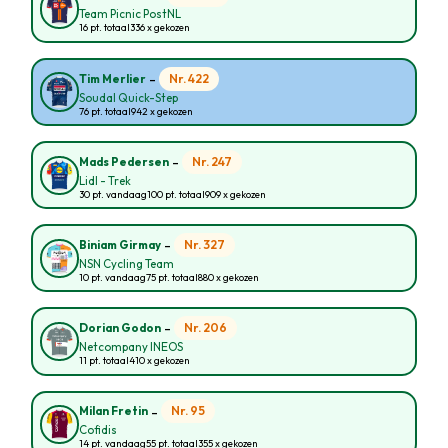
Team Picnic PostNL
16 pt. totaal
336 x gekozen
-
Nr. 422
Tim Merlier
Soudal Quick-Step
76 pt. totaal
942 x gekozen
-
Nr. 247
Mads Pedersen
Lidl - Trek
30 pt. vandaag
100 pt. totaal
909 x gekozen
-
Nr. 327
Biniam Girmay
NSN Cycling Team
10 pt. vandaag
75 pt. totaal
880 x gekozen
-
Nr. 206
Dorian Godon
Netcompany INEOS
11 pt. totaal
410 x gekozen
-
Nr. 95
Milan Fretin
Cofidis
14 pt. vandaag
55 pt. totaal
355 x gekozen