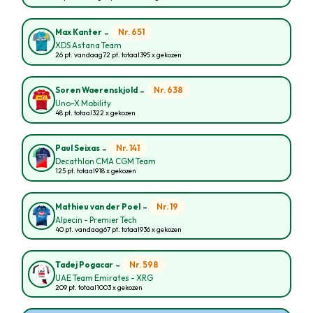
-
Nr. 651
Max Kanter
XDS Astana Team
26 pt. vandaag
72 pt. totaal
395 x gekozen
-
Nr. 638
Soren Waerenskjold
Uno-X Mobility
48 pt. totaal
322 x gekozen
-
Nr. 141
Paul Seixas
Decathlon CMA CGM Team
125 pt. totaal
918 x gekozen
-
Nr. 19
Mathieu van der Poel
Alpecin - Premier Tech
40 pt. vandaag
67 pt. totaal
936 x gekozen
-
Nr. 598
Tadej Pogacar
UAE Team Emirates - XRG
209 pt. totaal
1003 x gekozen