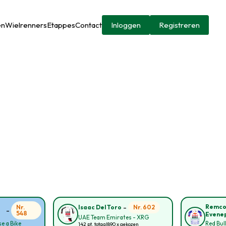
en
Wielrenners
Etappes
Contact
Inloggen
Registreren
-
Remc
Nr.
Nr. 602
Isaac Del Toro
-
548
Evene
UAE Team Emirates - XRG
e a Bike
Red Bul
142 pt. totaal
890 x gekozen