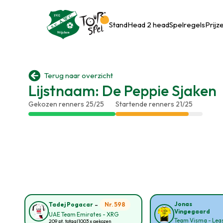
Stand
Head 2 head
Spelregels
Prijz

Terug naar overzicht
Lijstnaam: De Peppie Sjaken
Gekozen renners 25/25
Startende renners 21/25
-
Jonas
Nr. 598
Tadej Pogacar
Vingegaard
UAE Team Emirates - XRG
Team Visma - Leas
209 pt. totaal
1003 x gekozen