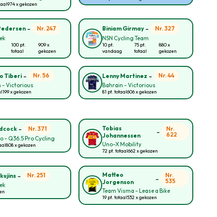
taal
974 x gekozen
-
-
Nr. 247
Nr. 327
Pedersen
Biniam Girmay
rek
NSN Cycling Team
100 pt.
909 x
10 pt.
75 pt.
880 x
totaal
gekozen
vandaag
totaal
gekozen
-
-
Nr. 56
Nr. 44
o Tiberi
Lenny Martinez
 - Victorious
Bahrain - Victorious
al
199 x gekozen
81 pt. totaal
606 x gekozen
-
Tobias
Nr. 371
Nr.
idcock
-
622
Johannessen
lo - Q36.5 Pro Cycling
Uno-X Mobility
aal
808 x gekozen
72 pt. totaal
662 x gekozen
-
Matteo
Nr. 251
Nr.
kujins
-
535
Jorgenson
rek
Team Visma - Lease a Bike
zen
19 pt. totaal
532 x gekozen