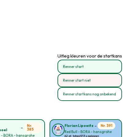
Uitleg kleuren voor de startkans
Renner start
Renner start niet
Renner startkans nog onbekend
-
o
Nr.
Nr. 391
Florian Lipowitz
-
385
poel
Red Bull - BORA - hansgrohe
l - BORA - hansgrohe
62 pt. totaal
913 x gekozen