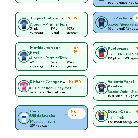
86 pt. totaal
981 x gek
-
-
Nr. 16
Jasper Philipsen
Tim Merlier
Alpecin - Premier Tech
Soudal Quick-Ste
34 pt.
119 pt.
953 x
76 pt. totaal
942 x gek
vandaag
totaal
gekozen
-
Mathieu van der
Nr.
N
Paul Seixas
-
19
Poel
Decathlon CMA 
Alpecin - Premier Tech
125 pt. totaal
918 x ge
40 pt.
67 pt.
936 x
vandaag
totaal
gekozen
-
Valentin Paret-
Nr. 150
Richard Carapaz
Peintre
EF Education - EasyPost
Soudal Quick-Ste
89 pt. totaal
714 x gekozen
13 pt. totaal
180 x gek
-
Cian
Nr.
N
Derek Gee
-
317
Uijtdebroeks
Lidl - Trek
Movistar Team
1 pt. totaal
106 x geko
259 x gekozen