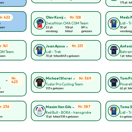
ozen
175 pt. to
-
Nr. 422
Nr. 128
Olav Kooij
Mads 
p
Decathlon CMA CGM Team
Lidl - T
ozen
22 pt.
106 pt.
891 x
30 pt.
vandaag
totaal
gekozen
vandaag
-
r. 141
Nr. 231
Juan Ayuso
Antoni
CGM Team
Lidl - Trek
Bahrain
kozen
70 pt. totaal
843 x gekozen
1 pt. tota
-
Nr.
Nr. 569
Michael Storer
Tom P
-
423
Tudor Pro Cycling Team
Pinarel
p
103 x gekozen
62 pt. tot
ozen
-
r. 236
Nr. 387
Maxim Van Gils
Toms S
Red Bull - BORA - hansgrohe
Lidl - T
zen
13 pt. totaal
109 x gekozen
6 x geko