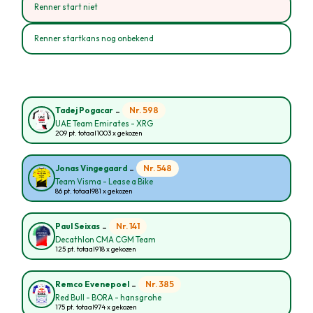
Renner start niet
Renner startkans nog onbekend
-
Nr. 598
Tadej Pogacar
UAE Team Emirates - XRG
209 pt. totaal
1003 x gekozen
-
Nr. 548
Jonas Vingegaard
Team Visma - Lease a Bike
86 pt. totaal
981 x gekozen
-
Nr. 141
Paul Seixas
Decathlon CMA CGM Team
125 pt. totaal
918 x gekozen
-
Nr. 385
Remco Evenepoel
Red Bull - BORA - hansgrohe
175 pt. totaal
974 x gekozen