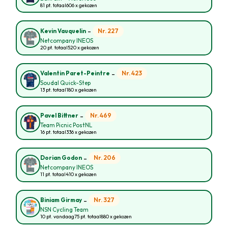
81 pt. totaal
606 x gekozen
-
Nr. 227
Kevin Vauquelin
Netcompany INEOS
20 pt. totaal
520 x gekozen
-
Nr. 423
Valentin Paret-Peintre
Soudal Quick-Step
13 pt. totaal
180 x gekozen
-
Nr. 469
Pavel Bittner
Team Picnic PostNL
16 pt. totaal
336 x gekozen
-
Nr. 206
Dorian Godon
Netcompany INEOS
11 pt. totaal
410 x gekozen
-
Nr. 327
Biniam Girmay
NSN Cycling Team
10 pt. vandaag
75 pt. totaal
880 x gekozen