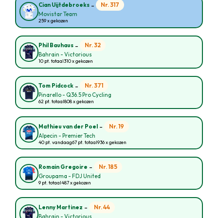
-
Nr. 317
Cian Uijtdebroeks
Movistar Team
259 x gekozen
-
Nr. 32
Phil Bauhaus
Bahrain - Victorious
10 pt. totaal
310 x gekozen
-
Nr. 371
Tom Pidcock
Pinarello - Q36.5 Pro Cycling
62 pt. totaal
808 x gekozen
-
Nr. 19
Mathieu van der Poel
Alpecin - Premier Tech
40 pt. vandaag
67 pt. totaal
936 x gekozen
-
Nr. 185
Romain Gregoire
Groupama - FDJ United
9 pt. totaal
487 x gekozen
-
Nr. 44
Lenny Martinez
Bahrain - Victorious