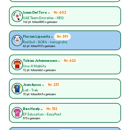
-
Nr. 602
Isaac Del Toro
UAE Team Emirates - XRG
142 pt. totaal
890 x gekozen
-
Nr. 391
Florian Lipowitz
Red Bull - BORA - hansgrohe
62 pt. totaal
913 x gekozen
-
Nr. 622
Tobias Johannessen
Uno-X Mobility
72 pt. totaal
662 x gekozen
-
Nr. 231
Juan Ayuso
Lidl - Trek
70 pt. totaal
843 x gekozen
-
Nr. 152
Ben Healy
EF Education - EasyPost
573 x gekozen