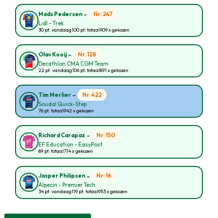
-
Nr. 247
Mads Pedersen
Lidl - Trek
30 pt. vandaag
100 pt. totaal
909 x gekozen
-
Nr. 128
Olav Kooij
Decathlon CMA CGM Team
22 pt. vandaag
106 pt. totaal
891 x gekozen
-
Nr. 422
Tim Merlier
Soudal Quick-Step
76 pt. totaal
942 x gekozen
-
Nr. 150
Richard Carapaz
EF Education - EasyPost
89 pt. totaal
714 x gekozen
-
Nr. 16
Jasper Philipsen
Alpecin - Premier Tech
34 pt. vandaag
119 pt. totaal
953 x gekozen