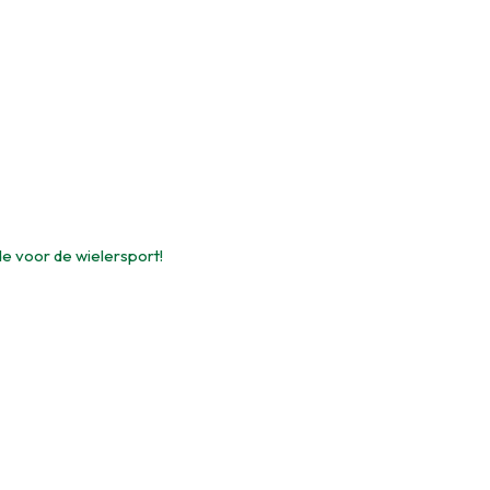
de voor de wielersport!