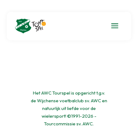
a
Het AWC Tourspel is opgericht t.g.v.
de Wijchense voetbalclub sv. AWC en
natuurlijk uit liefde voor de
wielersport! ©1991-2026 -
Tourcommissie sv. AWC.