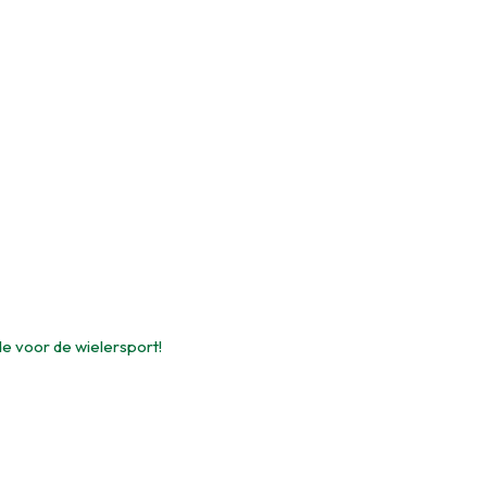
de voor de wielersport!