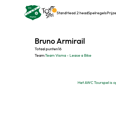
Stand
Head 2 head
Spelregels
Prijz
Bruno Armirail
Totaal punten16
Team:
Team Visma - Lease a Bike
Het AWC Tourspel is op