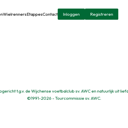
en
Wielrenners
Etappes
Contact
Inloggen
Registreren
gericht t.g.v. de Wijchense voetbalclub sv. AWC en natuurlijk uit lief
©1991-2026 - Tourcommissie sv. AWC.