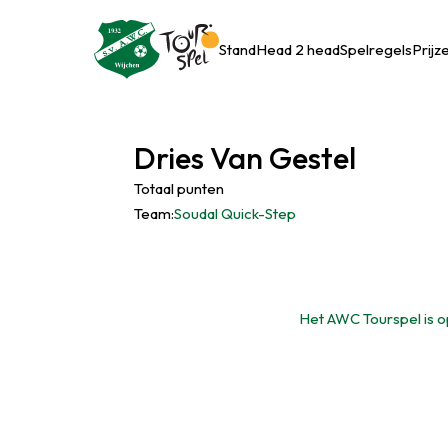
Stand
Head 2 head
Spelregels
Prijz
Dries Van Gestel
Totaal punten
Team:
Soudal Quick-Step
Het AWC Tourspel is op