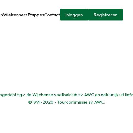
en
Wielrenners
Etappes
Contact
Inloggen
Registreren
gericht t.g.v. de Wijchense voetbalclub sv. AWC en natuurlijk uit lief
©1991-2026 - Tourcommissie sv. AWC.