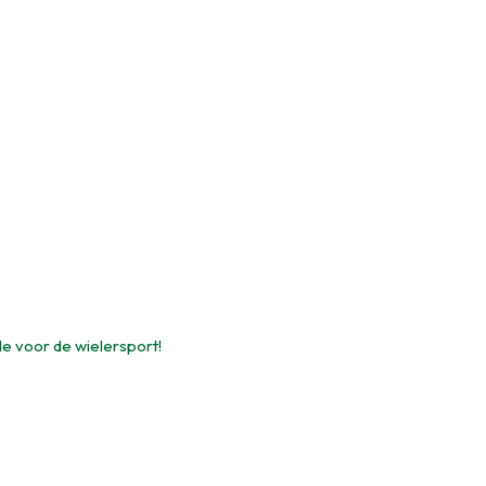
de voor de wielersport!