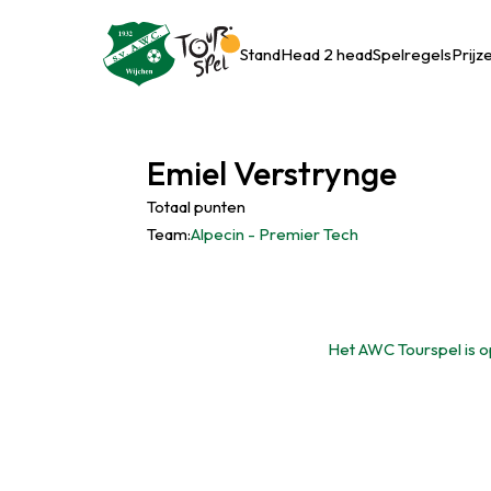
Stand
Head 2 head
Spelregels
Prijz
Emiel Verstrynge
Totaal punten
Team:
Alpecin - Premier Tech
Het AWC Tourspel is op