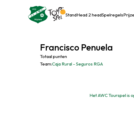
Stand
Head 2 head
Spelregels
Prijz
Francisco Penuela
Totaal punten
Team:
Caja Rural - Seguros RGA
Het AWC Tourspel is op