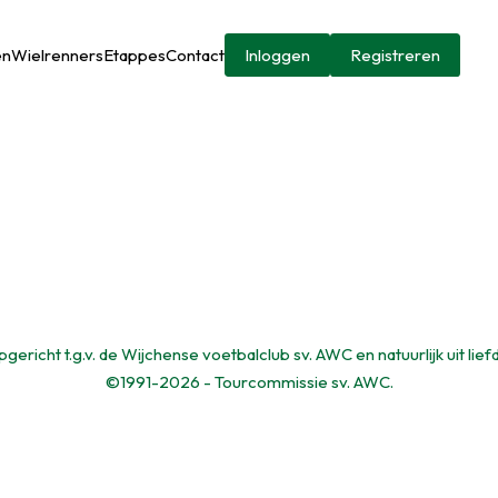
en
Wielrenners
Etappes
Contact
Inloggen
Registreren
gericht t.g.v. de Wijchense voetbalclub sv. AWC en natuurlijk uit lief
©1991-2026 - Tourcommissie sv. AWC.