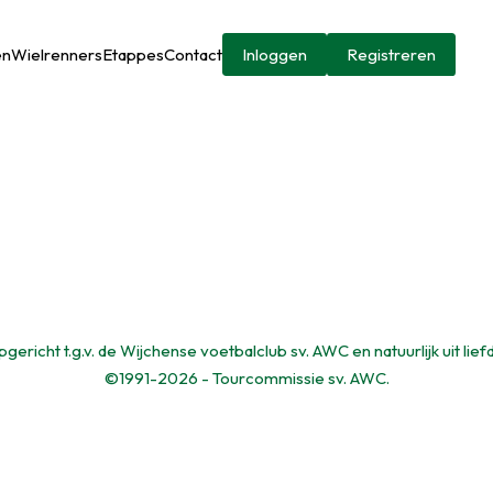
en
Wielrenners
Etappes
Contact
Inloggen
Registreren
gericht t.g.v. de Wijchense voetbalclub sv. AWC en natuurlijk uit lief
©1991-2026 - Tourcommissie sv. AWC.