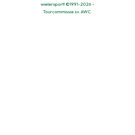
wielersport! ©1991-2026 -
Tourcommissie sv. AWC.