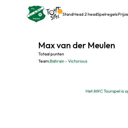
Stand
Head 2 head
Spelregels
Prijz
Max van der Meulen
Totaal punten
Team:
Bahrain - Victorious
Het AWC Tourspel is op