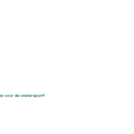
de voor de wielersport!