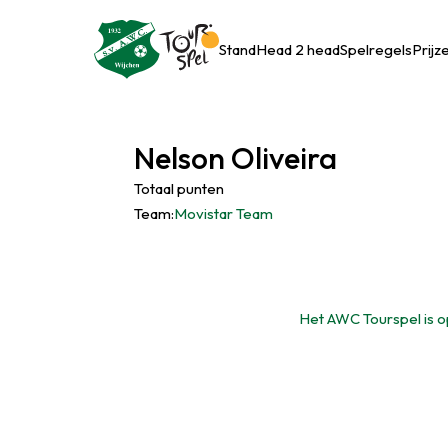
Stand
Head 2 head
Spelregels
Prijz
Nelson Oliveira
Totaal punten
Team:
Movistar Team
Het AWC Tourspel is op