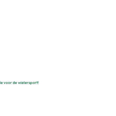
de voor de wielersport!