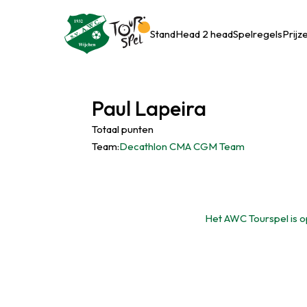
Stand
Head 2 head
Spelregels
Prijz
Paul Lapeira
Totaal punten
Team:
Decathlon CMA CGM Team
Het AWC Tourspel is op