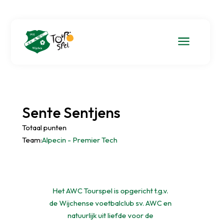
a
Sente Sentjens
Totaal punten
Team:
Alpecin - Premier Tech
Het AWC Tourspel is opgericht t.g.v.
de Wijchense voetbalclub sv. AWC en
natuurlijk uit liefde voor de