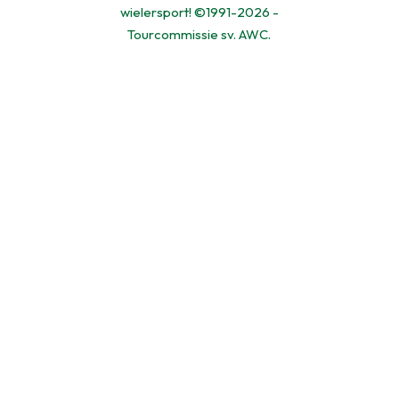
wielersport! ©1991-2026 -
Tourcommissie sv. AWC.