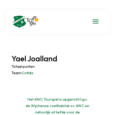
a
Yael Joalland
Totaal punten
Team:
Cofidis
Het AWC Tourspel is opgericht t.g.v.
de Wijchense voetbalclub sv. AWC en
natuurlijk uit liefde voor de