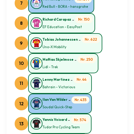
7
Red Bull - BORA - hansgrohe
-
Nr. 150
Richard Carapaz
8
EF Education - EasyPost
-
Nr. 622
Tobias Johannessen
9
Uno-X Mobility
-
Nr. 250
Mattias Skjelmose
10
Lidl - Trek
-
Nr. 44
Lenny Martinez
11
Bahrain - Victorious
-
Nr. 435
Ilan Van Wilder
12
Soudal Quick-Step
-
Nr. 574
Yannis Voisard
13
Tudor Pro Cycling Team