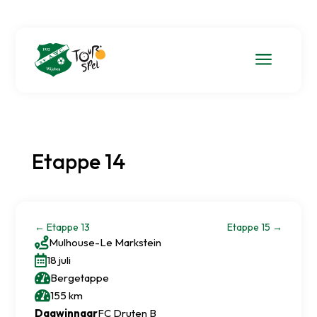
a
Etappe 14
←
Etappe 13
Etappe 15
→

Mulhouse
-
Le Markstein

18 juli

Bergetappe

155 km
Dagwinnaar
FC Druten B