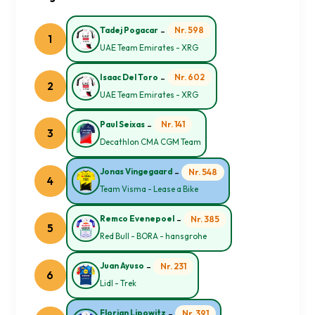
-
Nr. 598
Tadej Pogacar
1
UAE Team Emirates - XRG
-
Nr. 602
Isaac Del Toro
2
UAE Team Emirates - XRG
-
Nr. 141
Paul Seixas
3
Decathlon CMA CGM Team
-
Nr. 548
Jonas Vingegaard
4
Team Visma - Lease a Bike
-
Nr. 385
Remco Evenepoel
5
Red Bull - BORA - hansgrohe
-
Nr. 231
Juan Ayuso
6
Lidl - Trek
-
Nr. 391
Florian Lipowitz