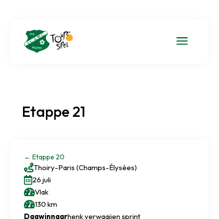
a
Etappe 21
←
Etappe 20

Thoiry
-
Paris (Champs-Élysées)

26 juli

Vlak

130 km
Dagwinnaar
henk verwaaijen sprint