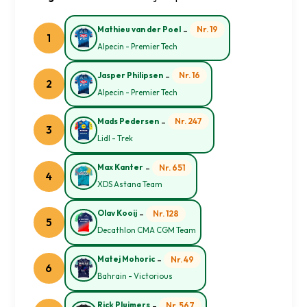
-
Nr. 19
Mathieu van der Poel
1
Alpecin - Premier Tech
-
Nr. 16
Jasper Philipsen
2
Alpecin - Premier Tech
-
Nr. 247
Mads Pedersen
3
Lidl - Trek
-
Nr. 651
Max Kanter
4
XDS Astana Team
-
Nr. 128
Olav Kooij
5
Decathlon CMA CGM Team
-
Nr. 49
Matej Mohoric
6
Bahrain - Victorious
-
Nr. 567
Rick Pluimers