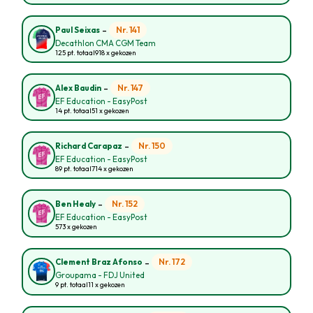
-
Nr. 141
Paul Seixas
Decathlon CMA CGM Team
125 pt. totaal
918 x gekozen
-
Nr. 147
Alex Baudin
EF Education - EasyPost
14 pt. totaal
51 x gekozen
-
Nr. 150
Richard Carapaz
EF Education - EasyPost
89 pt. totaal
714 x gekozen
-
Nr. 152
Ben Healy
EF Education - EasyPost
573 x gekozen
-
Nr. 172
Clement Braz Afonso
Groupama - FDJ United
9 pt. totaal
11 x gekozen