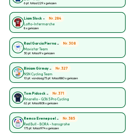
6 pt. totaal
229 x gekozen
-
Nr. 284
Liam Slock
Lotto-Intermarche
8 x gekozen
-
Nr. 308
Raul Garcia Pierna
Movistar Team
30 pt. totaal
9 x gekozen
-
Nr. 327
Biniam Girmay
NSN Cycling Team
10 pt. vandaag
75 pt. totaal
880 x gekozen
-
Nr. 371
Tom Pidcock
Pinarello - Q36.5 Pro Cycling
62 pt. totaal
808 x gekozen
-
Nr. 385
Remco Evenepoel
Red Bull - BORA - hansgrohe
175 pt. totaal
974 x gekozen