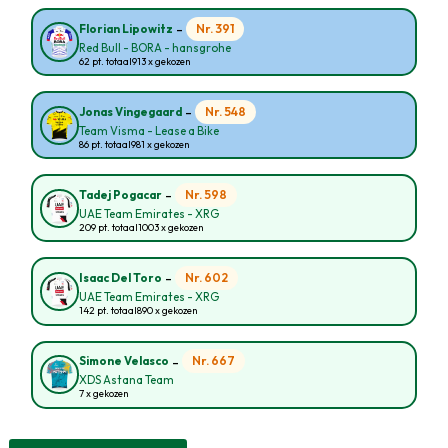
-
Nr. 391
Florian Lipowitz
Red Bull - BORA - hansgrohe
62 pt. totaal
913 x gekozen
-
Nr. 548
Jonas Vingegaard
Team Visma - Lease a Bike
86 pt. totaal
981 x gekozen
-
Nr. 598
Tadej Pogacar
UAE Team Emirates - XRG
209 pt. totaal
1003 x gekozen
-
Nr. 602
Isaac Del Toro
UAE Team Emirates - XRG
142 pt. totaal
890 x gekozen
-
Nr. 667
Simone Velasco
XDS Astana Team
7 x gekozen