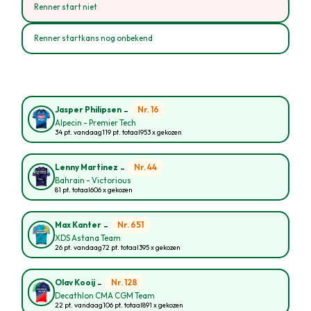
Renner start niet
Renner startkans nog onbekend
-
Nr. 16
Jasper Philipsen
Alpecin - Premier Tech
34 pt. vandaag
119 pt. totaal
953 x gekozen
-
Nr. 44
Lenny Martinez
Bahrain - Victorious
81 pt. totaal
606 x gekozen
-
Nr. 651
Max Kanter
XDS Astana Team
26 pt. vandaag
72 pt. totaal
395 x gekozen
-
Nr. 128
Olav Kooij
Decathlon CMA CGM Team
22 pt. vandaag
106 pt. totaal
891 x gekozen