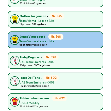
Team TotalEnergies
35 pt. totaal
63 x gekozen
-
Nr. 535
Matteo Jorgenson
Team Visma - Lease a Bike
19 pt. totaal
532 x gekozen
-
Nr. 548
Jonas Vingegaard
Team Visma - Lease a Bike
86 pt. totaal
981 x gekozen
-
Nr. 598
Tadej Pogacar
UAE Team Emirates - XRG
209 pt. totaal
1003 x gekozen
-
Nr. 602
Isaac Del Toro
UAE Team Emirates - XRG
142 pt. totaal
890 x gekozen
-
Nr. 622
Tobias Johannessen
Uno-X Mobility
72 pt. totaal
662 x gekozen