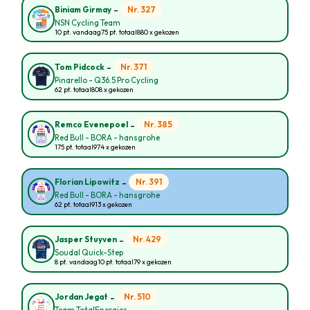
-
Nr. 327
Biniam Girmay
NSN Cycling Team
10 pt. vandaag
75 pt. totaal
880 x gekozen
-
Nr. 371
Tom Pidcock
Pinarello - Q36.5 Pro Cycling
62 pt. totaal
808 x gekozen
-
Nr. 385
Remco Evenepoel
Red Bull - BORA - hansgrohe
175 pt. totaal
974 x gekozen
-
Nr. 391
Florian Lipowitz
Red Bull - BORA - hansgrohe
62 pt. totaal
913 x gekozen
-
Nr. 429
Jasper Stuyven
Soudal Quick-Step
8 pt. vandaag
10 pt. totaal
79 x gekozen
-
Nr. 510
Jordan Jegat