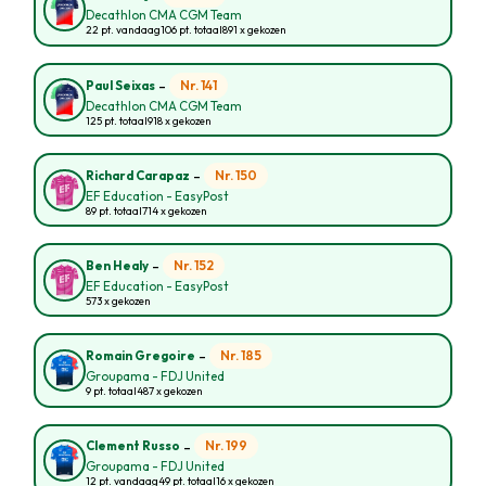
Decathlon CMA CGM Team
22 pt. vandaag
106 pt. totaal
891 x gekozen
-
Nr. 141
Paul Seixas
Decathlon CMA CGM Team
125 pt. totaal
918 x gekozen
-
Nr. 150
Richard Carapaz
EF Education - EasyPost
89 pt. totaal
714 x gekozen
-
Nr. 152
Ben Healy
EF Education - EasyPost
573 x gekozen
-
Nr. 185
Romain Gregoire
Groupama - FDJ United
9 pt. totaal
487 x gekozen
-
Nr. 199
Clement Russo
Groupama - FDJ United
12 pt. vandaag
49 pt. totaal
16 x gekozen