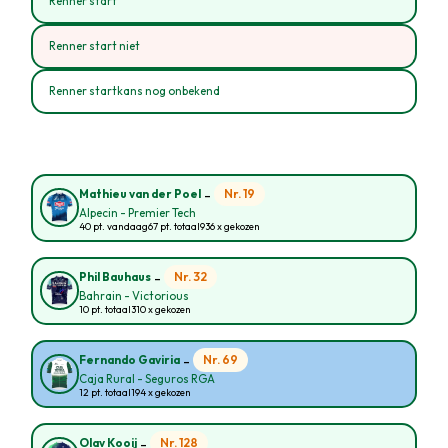
Renner start
Renner start niet
Renner startkans nog onbekend
-
Nr. 19
Mathieu van der Poel
Alpecin - Premier Tech
40 pt. vandaag
67 pt. totaal
936 x gekozen
-
Nr. 32
Phil Bauhaus
Bahrain - Victorious
10 pt. totaal
310 x gekozen
-
Nr. 69
Fernando Gaviria
Caja Rural - Seguros RGA
12 pt. totaal
194 x gekozen
-
Nr. 128
Olav Kooij