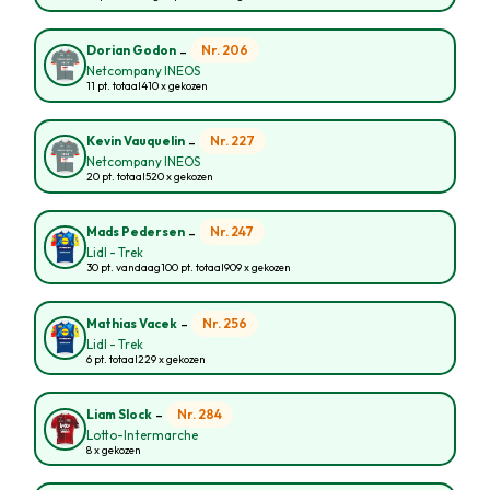
-
Nr. 206
Dorian Godon
Netcompany INEOS
11 pt. totaal
410 x gekozen
-
Nr. 227
Kevin Vauquelin
Netcompany INEOS
20 pt. totaal
520 x gekozen
-
Nr. 247
Mads Pedersen
Lidl - Trek
30 pt. vandaag
100 pt. totaal
909 x gekozen
-
Nr. 256
Mathias Vacek
Lidl - Trek
6 pt. totaal
229 x gekozen
-
Nr. 284
Liam Slock
Lotto-Intermarche
8 x gekozen