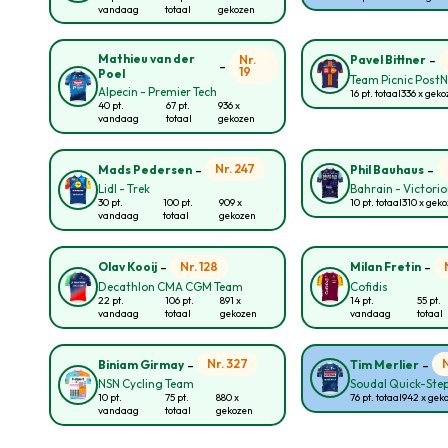
vandaag
totaal
gekozen
-
Mathieu van der
Nr.
Pavel Bittner
-
19
Poel
Team Picnic Post
Alpecin - Premier Tech
16 pt. totaal
336 x gek
40 pt.
67 pt.
936 x
vandaag
totaal
gekozen
-
-
Nr. 247
Mads Pedersen
Phil Bauhaus
Lidl - Trek
Bahrain - Victori
30 pt.
100 pt.
909 x
10 pt. totaal
310 x gek
vandaag
totaal
gekozen
-
-
Nr. 128
Olav Kooij
Milan Fretin
Decathlon CMA CGM Team
Cofidis
22 pt.
106 pt.
891 x
14 pt.
55 pt.
vandaag
totaal
gekozen
vandaag
totaal
-
-
Nr. 327
Biniam Girmay
Tim Merlier
NSN Cycling Team
Soudal Quick-Ste
10 pt.
75 pt.
880 x
76 pt. totaal
942 x gek
vandaag
totaal
gekozen