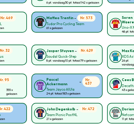
6 pt. vandaag
30 pt. totaal
142 x gekozen
-
Soren
Nr. 469
Nr. 573
Matteo Trentin
Waere
NL
Tudor Pro Cycling Team
Uno-X M
ozen
61 x gekozen
48 pt. tot
-
Nr. 32
Nr. 429
Jasper Stuyven
Max K
ous
Soudal Quick-Step
XDS As
ozen
8 pt. vandaag
10 pt. totaal
79 x gekozen
26 pt.
vandaag
Pascal
Nr. 95
Nr.
Cees B
-
437
Ackermann
Decath
Team Jayco AlUla
355 x
43 x gek
24 pt. totaal
183 x gekozen
gekozen
-
Nr. 422
Nr. 472
John Degenkolb
Doria
p
Team Picnic PostNL
Netcom
ozen
21 x gekozen
11 pt. tot