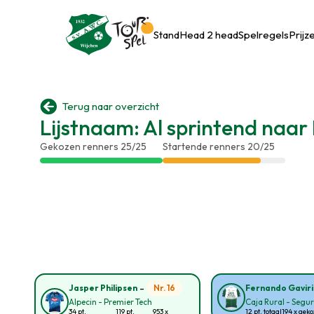
Stand
Head 2 head
Spelregels
Prijz

Terug naar overzicht
Lijstnaam: Al sprintend naar 
Gekozen renners 25/25
Startende renners 20/25
-
Nr. 16
Jasper Philipsen
Fernando Gavir
Alpecin - Premier Tech
Caja Rural - Segu
34 pt.
119 pt.
953 x
12 pt. totaal
194 x gek