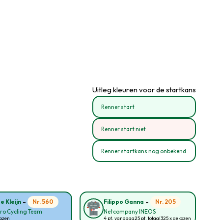
Uitleg kleuren voor de startkans
Renner start
Renner start niet
Renner startkans nog onbekend
-
-
Nr. 560
Nr. 205
e Kleijn
Filippo Ganna
ro Cycling Team
Netcompany INEOS
kozen
4 pt. vandaag
25 pt. totaal
325 x gekozen