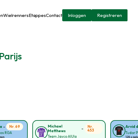
en
Wielrenners
Etappes
Contact
Inloggen
Registreren
Parijs
-
Michael
Nr. 69
Nr.
ia
Arvid d
-
453
Matthews
ros RGA
Tudor P
Team Jayco AlUla
ozen
128 x ge