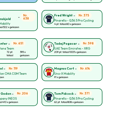
-
Nr.
Nr. 375
Fred Wright
-
638
nskjold
Pinarello - Q36.5 Pro Cycling
obility
4 pt. totaal
60 x gekozen
aal
322 x gekozen
-
-
Nr. 651
Nr. 598
anter
Tadej Pogacar
tana Team
UAE Team Emirates - XRG
72 pt.
395 x
209 pt. totaal
1003 x gekozen
totaal
gekozen
-
-
Nr. 119
Nr. 614
ol
Magnus Cort
lon CMA CGM Team
Uno-X Mobility
ozen
91 x gekozen
-
-
Nr. 206
Nr. 371
n Godon
Tom Pidcock
pany INEOS
Pinarello - Q36.5 Pro Cycling
aal
410 x gekozen
62 pt. totaal
808 x gekozen