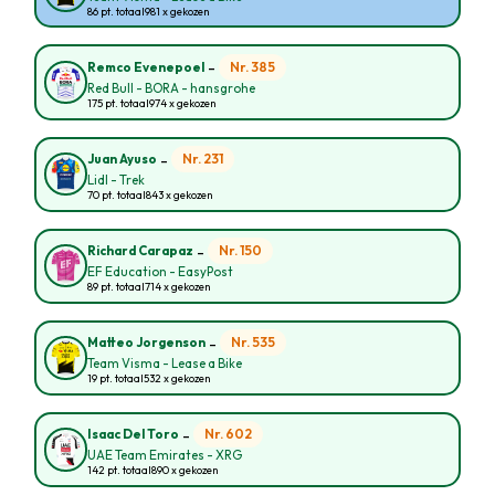
86 pt. totaal
981 x gekozen
-
Nr. 385
Remco Evenepoel
Red Bull - BORA - hansgrohe
175 pt. totaal
974 x gekozen
-
Nr. 231
Juan Ayuso
Lidl - Trek
70 pt. totaal
843 x gekozen
-
Nr. 150
Richard Carapaz
EF Education - EasyPost
89 pt. totaal
714 x gekozen
-
Nr. 535
Matteo Jorgenson
Team Visma - Lease a Bike
19 pt. totaal
532 x gekozen
-
Nr. 602
Isaac Del Toro
UAE Team Emirates - XRG
142 pt. totaal
890 x gekozen