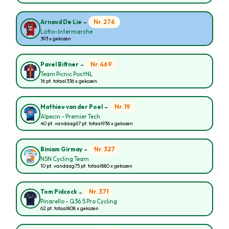
-
Nr. 276
Arnaud De Lie
Lotto-Intermarche
393 x gekozen
-
Nr. 469
Pavel Bittner
Team Picnic PostNL
16 pt. totaal
336 x gekozen
-
Nr. 19
Mathieu van der Poel
Alpecin - Premier Tech
40 pt. vandaag
67 pt. totaal
936 x gekozen
-
Nr. 327
Biniam Girmay
NSN Cycling Team
10 pt. vandaag
75 pt. totaal
880 x gekozen
-
Nr. 371
Tom Pidcock
Pinarello - Q36.5 Pro Cycling
62 pt. totaal
808 x gekozen