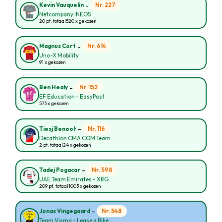
-
Nr. 227
Kevin Vauquelin
Netcompany INEOS
20 pt. totaal
520 x gekozen
-
Nr. 614
Magnus Cort
Uno-X Mobility
91 x gekozen
-
Nr. 152
Ben Healy
EF Education - EasyPost
573 x gekozen
-
Nr. 116
Tiesj Benoot
Decathlon CMA CGM Team
2 pt. totaal
24 x gekozen
-
Nr. 598
Tadej Pogacar
UAE Team Emirates - XRG
209 pt. totaal
1003 x gekozen
-
Nr. 548
Jonas Vingegaard
Team Visma - Lease a Bike