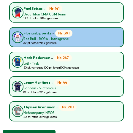
-
Nr. 141
Paul Seixas
Decathlon CMA CGM Team
125 pt. totaal
918 x gekozen
-
Nr. 391
Florian Lipowitz
Red Bull - BORA - hansgrohe
62 pt. totaal
913 x gekozen
-
Nr. 247
Mads Pedersen
Lidl - Trek
30 pt. vandaag
100 pt. totaal
909 x gekozen
-
Nr. 44
Lenny Martinez
Bahrain - Victorious
81 pt. totaal
606 x gekozen
-
Nr. 201
Thymen Arensman
Netcompany INEOS
22 pt. totaal
619 x gekozen