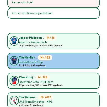
Renner start niet
Renner startkans nog onbekend
-
Nr. 16
Jasper Philipsen
Alpecin - Premier Tech
34 pt. vandaag
119 pt. totaal
953 x gekozen
-
Nr. 422
Tim Merlier
Soudal Quick-Step
76 pt. totaal
942 x gekozen
-
Nr. 128
Olav Kooij
Decathlon CMA CGM Team
22 pt. vandaag
106 pt. totaal
891 x gekozen
-
Nr. 607
Tim Wellens
UAE Team Emirates - XRG
7 pt. totaal
51 x gekozen