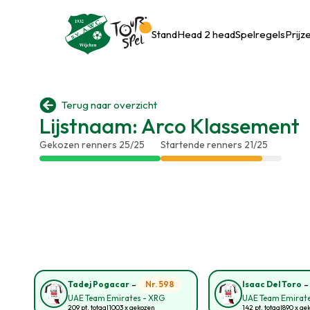
Stand
Head 2 head
Spelregels
Prijz

Terug naar overzicht
Lijstnaam: Arco Klassement
Gekozen renners 25/25
Startende renners 21/25
-
Nr. 598
Tadej Pogacar
Isaac Del Toro
UAE Team Emirates - XRG
UAE Team Emirate
209 pt. totaal
1003 x gekozen
142 pt. totaal
890 x ge