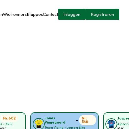
en
Wielrenners
Etappes
Contact
Inloggen
Registreren
-
Jonas
Nr. 602
Nr.
Jasper
-
548
Vingegaard
s - XRG
Alpecin
Team Visma - Lease a Bike
kozen
34 pt.