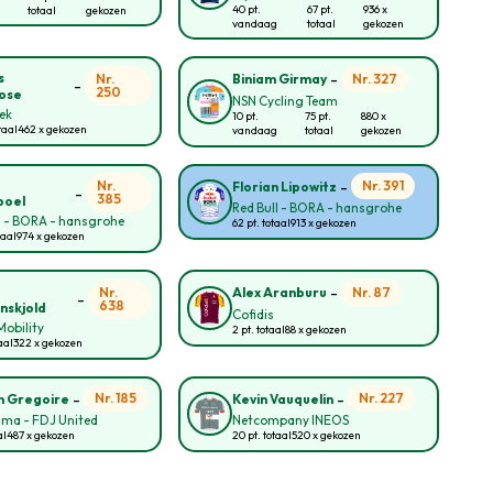
40 pt.
67 pt.
936 x
totaal
gekozen
vandaag
totaal
gekozen
-
s
Nr.
Nr. 327
Biniam Girmay
-
250
ose
NSN Cycling Team
rek
10 pt.
75 pt.
880 x
taal
462 x gekozen
vandaag
totaal
gekozen
-
o
Nr.
Nr. 391
Florian Lipowitz
-
385
poel
Red Bull - BORA - hansgrohe
l - BORA - hansgrohe
62 pt. totaal
913 x gekozen
taal
974 x gekozen
-
Nr.
Nr. 87
Alex Aranburu
-
638
nskjold
Cofidis
obility
2 pt. totaal
88 x gekozen
aal
322 x gekozen
-
-
Nr. 185
Nr. 227
n Gregoire
Kevin Vauquelin
ma - FDJ United
Netcompany INEOS
al
487 x gekozen
20 pt. totaal
520 x gekozen