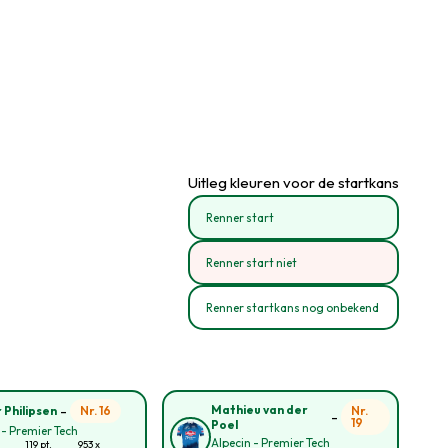
Uitleg kleuren voor de startkans
Renner start
Renner start niet
Renner startkans nog onbekend
-
Mathieu van der
Nr. 16
Nr.
 Philipsen
-
19
Poel
 - Premier Tech
Alpecin - Premier Tech
119 pt.
953 x