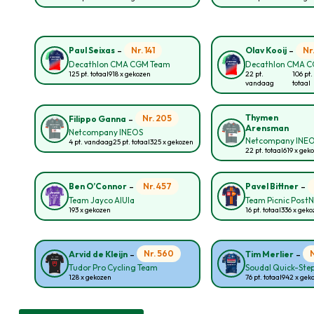
-
-
Nr. 141
Nr
Paul Seixas
Olav Kooij
Decathlon CMA CGM Team
Decathlon CMA 
125 pt. totaal
918 x gekozen
22 pt.
106 pt.
vandaag
totaal
-
Thymen
Nr. 205
Filippo Ganna
Arensman
Netcompany INEOS
Netcompany INE
4 pt. vandaag
25 pt. totaal
325 x gekozen
22 pt. totaal
619 x gek
-
-
Nr. 457
Ben O’Connor
Pavel Bittner
Team Jayco AlUla
Team Picnic Post
193 x gekozen
16 pt. totaal
336 x gek
-
-
Nr. 560
Arvid de Kleijn
Tim Merlier
Tudor Pro Cycling Team
Soudal Quick-Ste
128 x gekozen
76 pt. totaal
942 x gek