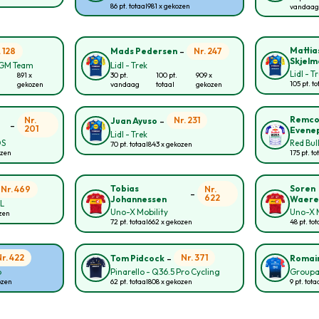
86 pt. totaal
981 x gekozen
vandaag
-
Mattia
. 128
Nr. 247
Mads Pedersen
Skjelm
CGM Team
Lidl - Trek
Lidl - T
891 x
30 pt.
100 pt.
909 x
105 pt. to
gekozen
vandaag
totaal
gekozen
-
Remc
Nr.
Nr. 231
Juan Ayuso
-
201
Evene
Lidl - Trek
OS
Red Bul
70 pt. totaal
843 x gekozen
ozen
175 pt. to
Tobias
Soren
Nr. 469
Nr.
-
622
Johannessen
Waere
NL
Uno-X Mobility
Uno-X M
ozen
72 pt. totaal
662 x gekozen
48 pt. tot
-
Nr. 422
Nr. 371
Tom Pidcock
Romai
p
Pinarello - Q36.5 Pro Cycling
Groupa
ozen
62 pt. totaal
808 x gekozen
9 pt. tota