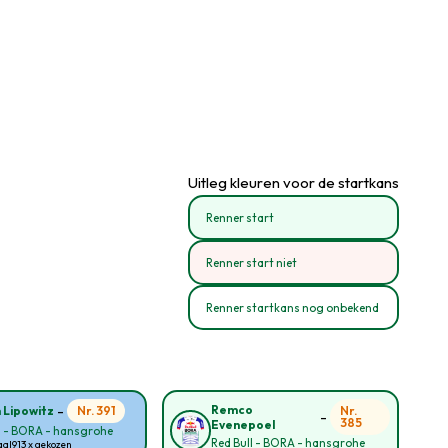
Uitleg kleuren voor de startkans
Renner start
Renner start niet
Renner startkans nog onbekend
-
Remco
Nr. 391
Nr.
n Lipowitz
-
385
Evenepoel
l - BORA - hansgrohe
Red Bull - BORA - hansgrohe
aal
913 x gekozen