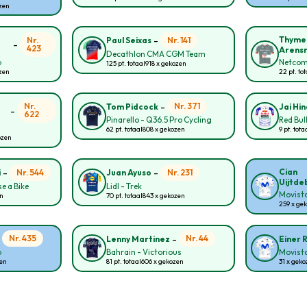
ozen
-
Thyme
Nr.
Nr. 141
Paul Seixas
-
423
Arens
Decathlon CMA CGM Team
p
Netcom
125 pt. totaal
918 x gekozen
ozen
22 pt. to
-
Nr.
Nr. 371
Tom Pidcock
Jai Hin
-
622
Pinarello - Q36.5 Pro Cycling
Red Bul
62 pt. totaal
808 x gekozen
9 pt. tota
ozen
-
-
Cian
Nr. 544
Nr. 231
i
Juan Ayuso
Uijtde
e a Bike
Lidl - Trek
Movist
en
70 pt. totaal
843 x gekozen
259 x ge
-
-
Nr. 435
Nr. 44
Lenny Martinez
Einer 
p
Bahrain - Victorious
Movist
zen
81 pt. totaal
606 x gekozen
31 x geko