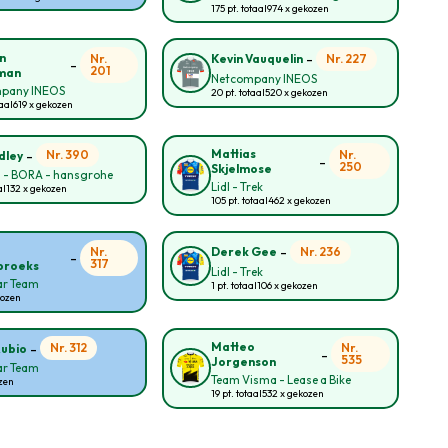
175 pt. totaal
974 x gekozen
-
n
Nr.
Nr. 227
Kevin Vauquelin
-
201
man
Netcompany INEOS
pany INEOS
20 pt. totaal
520 x gekozen
taal
619 x gekozen
-
Mattias
Nr. 390
Nr.
dley
-
250
Skjelmose
l - BORA - hansgrohe
Lidl - Trek
al
132 x gekozen
105 pt. totaal
462 x gekozen
-
Nr.
Nr. 236
Derek Gee
-
317
broeks
Lidl - Trek
ar Team
1 pt. totaal
106 x gekozen
kozen
-
Matteo
Nr. 312
Nr.
Rubio
-
535
Jorgenson
ar Team
Team Visma - Lease a Bike
zen
19 pt. totaal
532 x gekozen