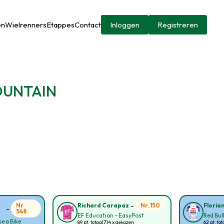
en
Wielrenners
Etappes
Contact
Inloggen
Registreren
MOUNTAIN
-
Nr.
Nr. 150
Richard Carapaz
Floria
-
548
EF Education - EasyPost
Red Bul
e a Bike
89 pt. totaal
714 x gekozen
62 pt. tot