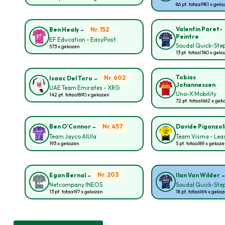
86 pt. totaal
981 x gek
-
Valentin Paret-
Nr. 152
Ben Healy
Peintre
EF Education - EasyPost
Soudal Quick-Ste
573 x gekozen
13 pt. totaal
180 x gek
-
Tobias
Nr. 602
Isaac Del Toro
Johannessen
UAE Team Emirates - XRG
Uno-X Mobility
142 pt. totaal
890 x gekozen
72 pt. totaal
662 x gek
-
Nr. 457
Ben O’Connor
Davide Piganzol
Team Jayco AlUla
Team Visma - Leas
193 x gekozen
5 pt. totaal
89 x gekoz
-
Nr. 203
Egan Bernal
Ilan Van Wilder
Netcompany INEOS
Soudal Quick-Ste
13 pt. totaal
97 x gekozen
18 pt. totaal
64 x geko