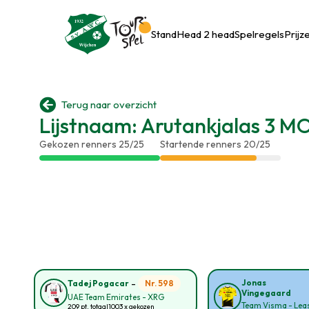
Stand
Head 2 head
Spelregels
Prijz

Terug naar overzicht
Lijstnaam: Arutankjalas 3 
Gekozen renners 25/25
Startende renners 20/25
-
Jonas
Nr. 598
Tadej Pogacar
Vingegaard
UAE Team Emirates - XRG
Team Visma - Leas
209 pt. totaal
1003 x gekozen