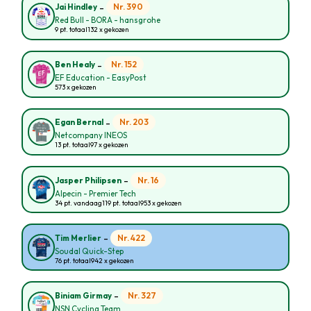
-
Nr. 390
Jai Hindley
Red Bull - BORA - hansgrohe
9 pt. totaal
132 x gekozen
-
Nr. 152
Ben Healy
EF Education - EasyPost
573 x gekozen
-
Nr. 203
Egan Bernal
Netcompany INEOS
13 pt. totaal
97 x gekozen
-
Nr. 16
Jasper Philipsen
Alpecin - Premier Tech
34 pt. vandaag
119 pt. totaal
953 x gekozen
-
Nr. 422
Tim Merlier
Soudal Quick-Step
76 pt. totaal
942 x gekozen
-
Nr. 327
Biniam Girmay
NSN Cycling Team