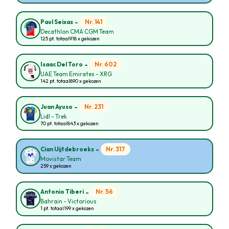
-
Nr. 141
Paul Seixas
Decathlon CMA CGM Team
125 pt. totaal
918 x gekozen
-
Nr. 602
Isaac Del Toro
UAE Team Emirates - XRG
142 pt. totaal
890 x gekozen
-
Nr. 231
Juan Ayuso
Lidl - Trek
70 pt. totaal
843 x gekozen
-
Nr. 317
Cian Uijtdebroeks
Movistar Team
259 x gekozen
-
Nr. 56
Antonio Tiberi
Bahrain - Victorious
1 pt. totaal
199 x gekozen