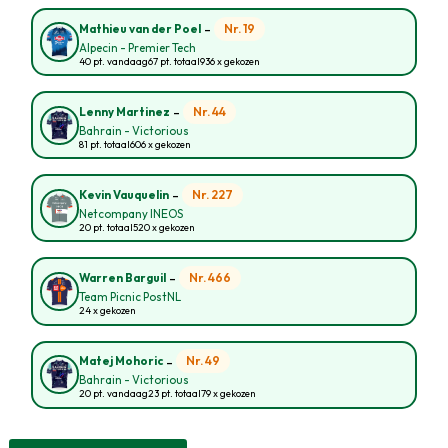
-
Nr. 19
Mathieu van der Poel
Alpecin - Premier Tech
40 pt. vandaag
67 pt. totaal
936 x gekozen
-
Nr. 44
Lenny Martinez
Bahrain - Victorious
81 pt. totaal
606 x gekozen
-
Nr. 227
Kevin Vauquelin
Netcompany INEOS
20 pt. totaal
520 x gekozen
-
Nr. 466
Warren Barguil
Team Picnic PostNL
24 x gekozen
-
Nr. 49
Matej Mohoric
Bahrain - Victorious
20 pt. vandaag
23 pt. totaal
79 x gekozen