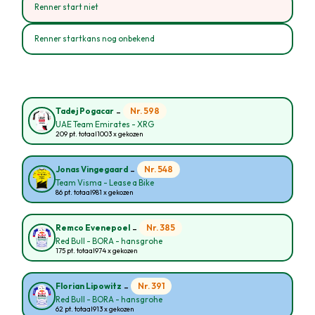
Renner start niet
Renner startkans nog onbekend
-
Nr. 598
Tadej Pogacar
UAE Team Emirates - XRG
209 pt. totaal
1003 x gekozen
-
Nr. 548
Jonas Vingegaard
Team Visma - Lease a Bike
86 pt. totaal
981 x gekozen
-
Nr. 385
Remco Evenepoel
Red Bull - BORA - hansgrohe
175 pt. totaal
974 x gekozen
-
Nr. 391
Florian Lipowitz
Red Bull - BORA - hansgrohe
62 pt. totaal
913 x gekozen