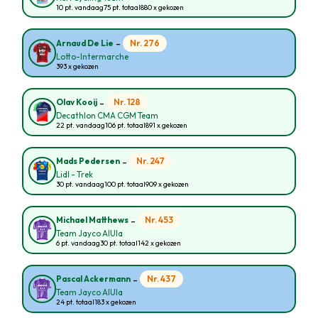
10 pt. vandaag
75 pt. totaal
880 x gekozen
-
Nr. 276
Arnaud De Lie
Lotto-Intermarche
393 x gekozen
-
Nr. 128
Olav Kooij
Decathlon CMA CGM Team
22 pt. vandaag
106 pt. totaal
891 x gekozen
-
Nr. 247
Mads Pedersen
Lidl - Trek
30 pt. vandaag
100 pt. totaal
909 x gekozen
-
Nr. 453
Michael Matthews
Team Jayco AlUla
6 pt. vandaag
30 pt. totaal
142 x gekozen
-
Nr. 437
Pascal Ackermann
Team Jayco AlUla
24 pt. totaal
183 x gekozen