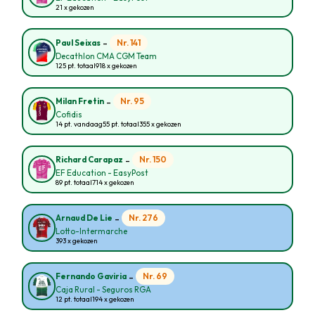
21 x gekozen
-
Nr. 141
Paul Seixas
Decathlon CMA CGM Team
125 pt. totaal
918 x gekozen
-
Nr. 95
Milan Fretin
Cofidis
14 pt. vandaag
55 pt. totaal
355 x gekozen
-
Nr. 150
Richard Carapaz
EF Education - EasyPost
89 pt. totaal
714 x gekozen
-
Nr. 276
Arnaud De Lie
Lotto-Intermarche
393 x gekozen
-
Nr. 69
Fernando Gaviria
Caja Rural - Seguros RGA
12 pt. totaal
194 x gekozen