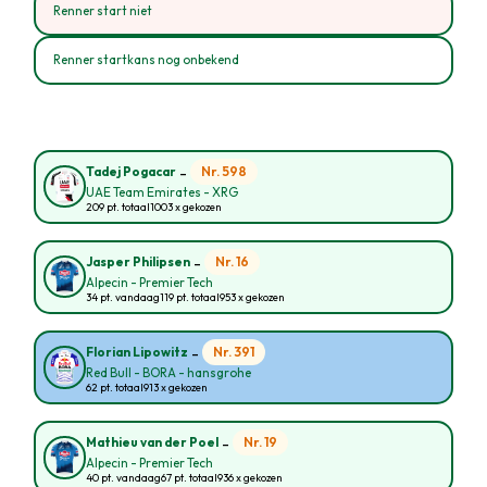
Renner start niet
Renner startkans nog onbekend
-
Nr. 598
Tadej Pogacar
UAE Team Emirates - XRG
209 pt. totaal
1003 x gekozen
-
Nr. 16
Jasper Philipsen
Alpecin - Premier Tech
34 pt. vandaag
119 pt. totaal
953 x gekozen
-
Nr. 391
Florian Lipowitz
Red Bull - BORA - hansgrohe
62 pt. totaal
913 x gekozen
-
Nr. 19
Mathieu van der Poel
Alpecin - Premier Tech
40 pt. vandaag
67 pt. totaal
936 x gekozen