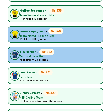
-
Nr. 535
Matteo Jorgenson
Team Visma - Lease a Bike
19 pt. totaal
532 x gekozen
-
Nr. 548
Jonas Vingegaard
Team Visma - Lease a Bike
86 pt. totaal
981 x gekozen
-
Nr. 422
Tim Merlier
Soudal Quick-Step
76 pt. totaal
942 x gekozen
-
Nr. 231
Juan Ayuso
Lidl - Trek
70 pt. totaal
843 x gekozen
-
Nr. 327
Biniam Girmay
NSN Cycling Team
10 pt. vandaag
75 pt. totaal
880 x gekozen