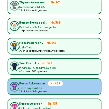
-
Nr. 201
Thymen Arensman
Netcompany INEOS
22 pt. totaal
619 x gekozen
-
Nr. 385
Remco Evenepoel
Red Bull - BORA - hansgrohe
175 pt. totaal
974 x gekozen
-
Nr. 247
Mads Pedersen
Lidl - Trek
30 pt. vandaag
100 pt. totaal
909 x gekozen
-
Nr. 371
Tom Pidcock
Pinarello - Q36.5 Pro Cycling
62 pt. totaal
808 x gekozen
-
Nr. 437
Pascal Ackermann
Team Jayco AlUla
24 pt. totaal
183 x gekozen
-
Nr. 145
Kasper Asgreen
EF Education - EasyPost