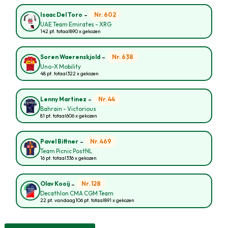
-
Nr. 602
Isaac Del Toro
UAE Team Emirates - XRG
142 pt. totaal
890 x gekozen
-
Nr. 638
Soren Waerenskjold
Uno-X Mobility
48 pt. totaal
322 x gekozen
-
Nr. 44
Lenny Martinez
Bahrain - Victorious
81 pt. totaal
606 x gekozen
-
Nr. 469
Pavel Bittner
Team Picnic PostNL
16 pt. totaal
336 x gekozen
-
Nr. 128
Olav Kooij
Decathlon CMA CGM Team
22 pt. vandaag
106 pt. totaal
891 x gekozen