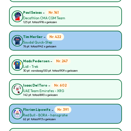
-
Nr. 141
Paul Seixas
Decathlon CMA CGM Team
125 pt. totaal
918 x gekozen
-
Nr. 422
Tim Merlier
Soudal Quick-Step
76 pt. totaal
942 x gekozen
-
Nr. 247
Mads Pedersen
Lidl - Trek
30 pt. vandaag
100 pt. totaal
909 x gekozen
-
Nr. 602
Isaac Del Toro
UAE Team Emirates - XRG
142 pt. totaal
890 x gekozen
-
Nr. 391
Florian Lipowitz
Red Bull - BORA - hansgrohe
62 pt. totaal
913 x gekozen