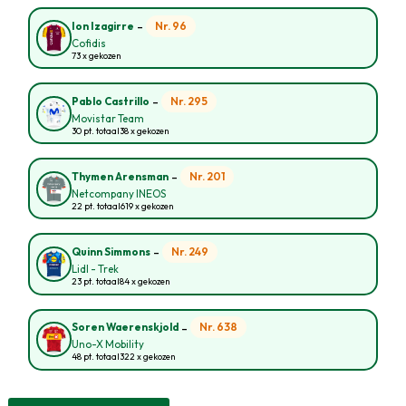
-
Nr. 96
Ion Izagirre
Cofidis
73 x gekozen
-
Nr. 295
Pablo Castrillo
Movistar Team
30 pt. totaal
38 x gekozen
-
Nr. 201
Thymen Arensman
Netcompany INEOS
22 pt. totaal
619 x gekozen
-
Nr. 249
Quinn Simmons
Lidl - Trek
23 pt. totaal
84 x gekozen
-
Nr. 638
Soren Waerenskjold
Uno-X Mobility
48 pt. totaal
322 x gekozen