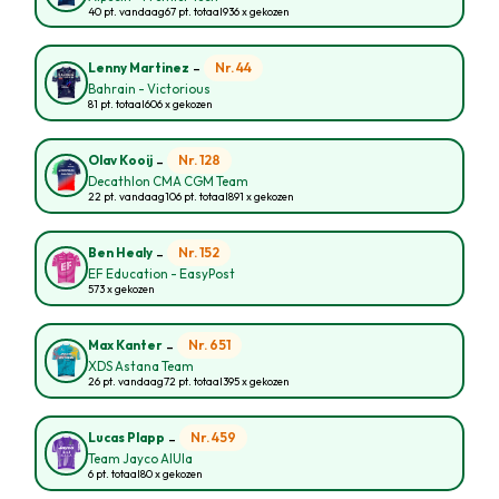
40 pt. vandaag
67 pt. totaal
936 x gekozen
-
Nr. 44
Lenny Martinez
Bahrain - Victorious
81 pt. totaal
606 x gekozen
-
Nr. 128
Olav Kooij
Decathlon CMA CGM Team
22 pt. vandaag
106 pt. totaal
891 x gekozen
-
Nr. 152
Ben Healy
EF Education - EasyPost
573 x gekozen
-
Nr. 651
Max Kanter
XDS Astana Team
26 pt. vandaag
72 pt. totaal
395 x gekozen
-
Nr. 459
Lucas Plapp
Team Jayco AlUla
6 pt. totaal
80 x gekozen