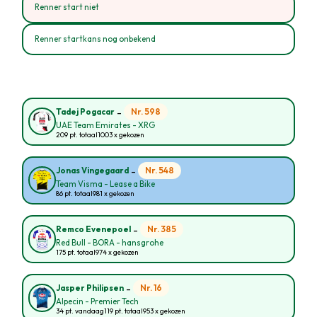
Renner start niet
Renner startkans nog onbekend
-
Nr. 598
Tadej Pogacar
UAE Team Emirates - XRG
209 pt. totaal
1003 x gekozen
-
Nr. 548
Jonas Vingegaard
Team Visma - Lease a Bike
86 pt. totaal
981 x gekozen
-
Nr. 385
Remco Evenepoel
Red Bull - BORA - hansgrohe
175 pt. totaal
974 x gekozen
-
Nr. 16
Jasper Philipsen
Alpecin - Premier Tech
34 pt. vandaag
119 pt. totaal
953 x gekozen