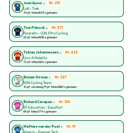
-
Nr. 231
Juan Ayuso
Lidl - Trek
70 pt. totaal
843 x gekozen
-
Nr. 371
Tom Pidcock
Pinarello - Q36.5 Pro Cycling
62 pt. totaal
808 x gekozen
-
Nr. 622
Tobias Johannessen
Uno-X Mobility
72 pt. totaal
662 x gekozen
-
Nr. 327
Biniam Girmay
NSN Cycling Team
10 pt. vandaag
75 pt. totaal
880 x gekozen
-
Nr. 150
Richard Carapaz
EF Education - EasyPost
89 pt. totaal
714 x gekozen
-
Nr. 19
Mathieu van der Poel
Alpecin - Premier Tech