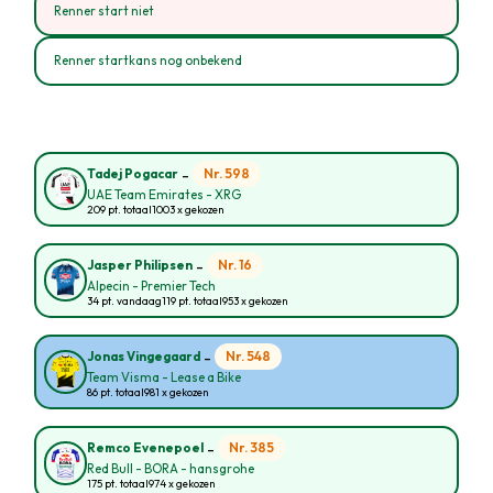
Renner start niet
Renner startkans nog onbekend
-
Nr. 598
Tadej Pogacar
UAE Team Emirates - XRG
209 pt. totaal
1003 x gekozen
-
Nr. 16
Jasper Philipsen
Alpecin - Premier Tech
34 pt. vandaag
119 pt. totaal
953 x gekozen
-
Nr. 548
Jonas Vingegaard
Team Visma - Lease a Bike
86 pt. totaal
981 x gekozen
-
Nr. 385
Remco Evenepoel
Red Bull - BORA - hansgrohe
175 pt. totaal
974 x gekozen