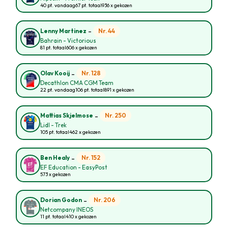
40 pt. vandaag
67 pt. totaal
936 x gekozen
-
Nr. 44
Lenny Martinez
Bahrain - Victorious
81 pt. totaal
606 x gekozen
-
Nr. 128
Olav Kooij
Decathlon CMA CGM Team
22 pt. vandaag
106 pt. totaal
891 x gekozen
-
Nr. 250
Mattias Skjelmose
Lidl - Trek
105 pt. totaal
462 x gekozen
-
Nr. 152
Ben Healy
EF Education - EasyPost
573 x gekozen
-
Nr. 206
Dorian Godon
Netcompany INEOS
11 pt. totaal
410 x gekozen