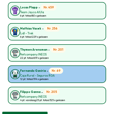
-
Nr. 459
Lucas Plapp
Team Jayco AlUla
6 pt. totaal
80 x gekozen
-
Nr. 256
Mathias Vacek
Lidl - Trek
6 pt. totaal
229 x gekozen
-
Nr. 201
Thymen Arensman
Netcompany INEOS
22 pt. totaal
619 x gekozen
-
Nr. 69
Fernando Gaviria
Caja Rural - Seguros RGA
12 pt. totaal
194 x gekozen
-
Nr. 205
Filippo Ganna
Netcompany INEOS
4 pt. vandaag
25 pt. totaal
325 x gekozen