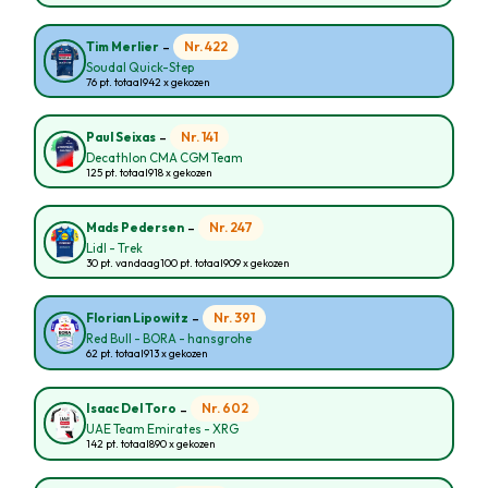
-
Nr. 422
Tim Merlier
Soudal Quick-Step
76 pt. totaal
942 x gekozen
-
Nr. 141
Paul Seixas
Decathlon CMA CGM Team
125 pt. totaal
918 x gekozen
-
Nr. 247
Mads Pedersen
Lidl - Trek
30 pt. vandaag
100 pt. totaal
909 x gekozen
-
Nr. 391
Florian Lipowitz
Red Bull - BORA - hansgrohe
62 pt. totaal
913 x gekozen
-
Nr. 602
Isaac Del Toro
UAE Team Emirates - XRG
142 pt. totaal
890 x gekozen