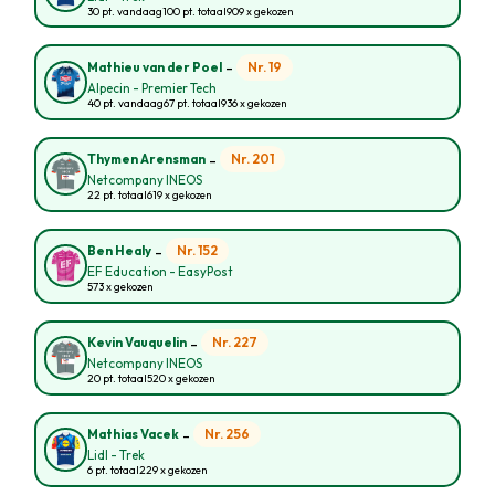
30 pt. vandaag
100 pt. totaal
909 x gekozen
-
Nr. 19
Mathieu van der Poel
Alpecin - Premier Tech
40 pt. vandaag
67 pt. totaal
936 x gekozen
-
Nr. 201
Thymen Arensman
Netcompany INEOS
22 pt. totaal
619 x gekozen
-
Nr. 152
Ben Healy
EF Education - EasyPost
573 x gekozen
-
Nr. 227
Kevin Vauquelin
Netcompany INEOS
20 pt. totaal
520 x gekozen
-
Nr. 256
Mathias Vacek
Lidl - Trek
6 pt. totaal
229 x gekozen