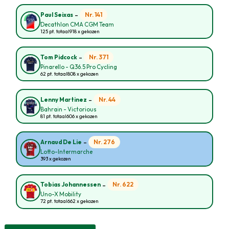
-
Nr. 141
Paul Seixas
Decathlon CMA CGM Team
125 pt. totaal
918 x gekozen
-
Nr. 371
Tom Pidcock
Pinarello - Q36.5 Pro Cycling
62 pt. totaal
808 x gekozen
-
Nr. 44
Lenny Martinez
Bahrain - Victorious
81 pt. totaal
606 x gekozen
-
Nr. 276
Arnaud De Lie
Lotto-Intermarche
393 x gekozen
-
Nr. 622
Tobias Johannessen
Uno-X Mobility
72 pt. totaal
662 x gekozen