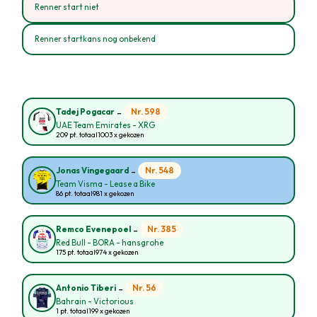
Renner start niet
Renner startkans nog onbekend
-
Nr. 598
Tadej Pogacar
UAE Team Emirates - XRG
209 pt. totaal
1003 x gekozen
-
Nr. 548
Jonas Vingegaard
Team Visma - Lease a Bike
86 pt. totaal
981 x gekozen
-
Nr. 385
Remco Evenepoel
Red Bull - BORA - hansgrohe
175 pt. totaal
974 x gekozen
-
Nr. 56
Antonio Tiberi
Bahrain - Victorious
1 pt. totaal
199 x gekozen