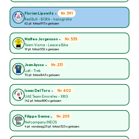
-
Nr. 391
Florian Lipowitz
Red Bull - BORA - hansgrohe
62 pt. totaal
913 x gekozen
-
Nr. 535
Matteo Jorgenson
Team Visma - Lease a Bike
19 pt. totaal
532 x gekozen
-
Nr. 231
Juan Ayuso
Lidl - Trek
70 pt. totaal
843 x gekozen
-
Nr. 602
Isaac Del Toro
UAE Team Emirates - XRG
142 pt. totaal
890 x gekozen
-
Nr. 205
Filippo Ganna
Netcompany INEOS
4 pt. vandaag
25 pt. totaal
325 x gekozen