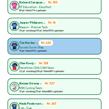
-
Nr. 150
Richard Carapaz
EF Education - EasyPost
89 pt. totaal
714 x gekozen
-
Nr. 16
Jasper Philipsen
Alpecin - Premier Tech
34 pt. vandaag
119 pt. totaal
953 x gekozen
-
Nr. 422
Tim Merlier
Soudal Quick-Step
76 pt. totaal
942 x gekozen
-
Nr. 128
Olav Kooij
Decathlon CMA CGM Team
22 pt. vandaag
106 pt. totaal
891 x gekozen
-
Nr. 327
Biniam Girmay
NSN Cycling Team
10 pt. vandaag
75 pt. totaal
880 x gekozen
-
Nr. 247
Mads Pedersen
Lidl - Trek