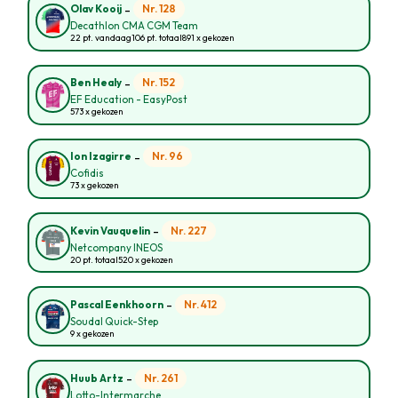
-
Nr. 128
Olav Kooij
Decathlon CMA CGM Team
22 pt. vandaag
106 pt. totaal
891 x gekozen
-
Nr. 152
Ben Healy
EF Education - EasyPost
573 x gekozen
-
Nr. 96
Ion Izagirre
Cofidis
73 x gekozen
-
Nr. 227
Kevin Vauquelin
Netcompany INEOS
20 pt. totaal
520 x gekozen
-
Nr. 412
Pascal Eenkhoorn
Soudal Quick-Step
9 x gekozen
-
Nr. 261
Huub Artz
Lotto-Intermarche