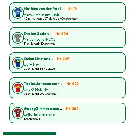
-
Nr. 19
Mathieu van der Poel
Alpecin - Premier Tech
40 pt. vandaag
67 pt. totaal
936 x gekozen
-
Nr. 206
Dorian Godon
Netcompany INEOS
11 pt. totaal
410 x gekozen
-
Nr. 249
Quinn Simmons
Lidl - Trek
23 pt. totaal
84 x gekozen
-
Nr. 622
Tobias Johannessen
Uno-X Mobility
72 pt. totaal
662 x gekozen
-
Nr. 289
Georg Zimmermann
Lotto-Intermarche
13 x gekozen