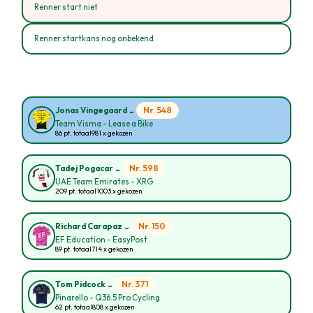
Renner start niet
Renner startkans nog onbekend
-
Nr. 548
Jonas Vingegaard
Team Visma - Lease a Bike
86 pt. totaal
981 x gekozen
-
Nr. 598
Tadej Pogacar
UAE Team Emirates - XRG
209 pt. totaal
1003 x gekozen
-
Nr. 150
Richard Carapaz
EF Education - EasyPost
89 pt. totaal
714 x gekozen
-
Nr. 371
Tom Pidcock
Pinarello - Q36.5 Pro Cycling
62 pt. totaal
808 x gekozen