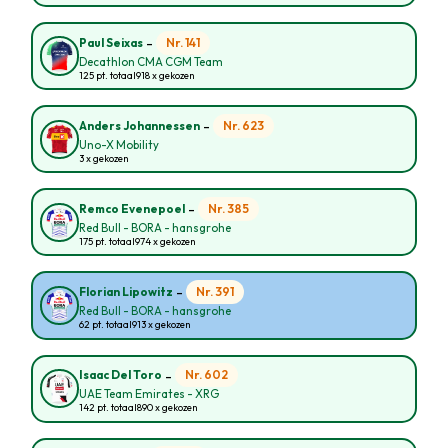
-
Nr. 141
Paul Seixas
Decathlon CMA CGM Team
125 pt. totaal
918 x gekozen
-
Nr. 623
Anders Johannessen
Uno-X Mobility
3 x gekozen
-
Nr. 385
Remco Evenepoel
Red Bull - BORA - hansgrohe
175 pt. totaal
974 x gekozen
-
Nr. 391
Florian Lipowitz
Red Bull - BORA - hansgrohe
62 pt. totaal
913 x gekozen
-
Nr. 602
Isaac Del Toro
UAE Team Emirates - XRG
142 pt. totaal
890 x gekozen