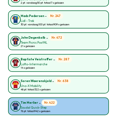
2 pt. vandaag
50 pt. totaal
7 x gekozen
-
Nr. 247
Mads Pedersen
Lidl - Trek
30 pt. vandaag
100 pt. totaal
909 x gekozen
-
Nr. 472
John Degenkolb
Team Picnic PostNL
21 x gekozen
-
Nr. 287
Baptiste Veistroffer
Lotto-Intermarche
14 x gekozen
-
Nr. 638
Soren Waerenskjold
Uno-X Mobility
48 pt. totaal
322 x gekozen
-
Nr. 422
Tim Merlier
Soudal Quick-Step
76 pt. totaal
942 x gekozen