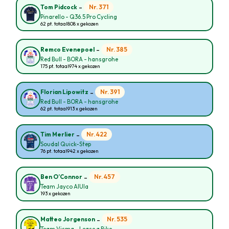
-
Nr. 371
Tom Pidcock
Pinarello - Q36.5 Pro Cycling
62 pt. totaal
808 x gekozen
-
Nr. 385
Remco Evenepoel
Red Bull - BORA - hansgrohe
175 pt. totaal
974 x gekozen
-
Nr. 391
Florian Lipowitz
Red Bull - BORA - hansgrohe
62 pt. totaal
913 x gekozen
-
Nr. 422
Tim Merlier
Soudal Quick-Step
76 pt. totaal
942 x gekozen
-
Nr. 457
Ben O’Connor
Team Jayco AlUla
193 x gekozen
-
Nr. 535
Matteo Jorgenson