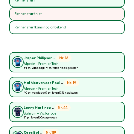
Renner start
Renner start niet
Renner startkans nog onbekend
-
Nr. 16
Jasper Philipsen
Alpecin - Premier Tech
34 pt. vandaag
119 pt. totaal
953 x gekozen
-
Nr. 19
Mathieu van der Poel
Alpecin - Premier Tech
40 pt. vandaag
67 pt. totaal
936 x gekozen
-
Nr. 44
Lenny Martinez
Bahrain - Victorious
81 pt. totaal
606 x gekozen
-
Nr. 119
Cees Bol