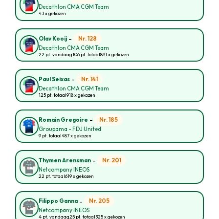
Decathlon CMA CGM Team
43 x gekozen
-
Nr. 128
Olav Kooij
Decathlon CMA CGM Team
22 pt. vandaag
106 pt. totaal
891 x gekozen
-
Nr. 141
Paul Seixas
Decathlon CMA CGM Team
125 pt. totaal
918 x gekozen
-
Nr. 185
Romain Gregoire
Groupama - FDJ United
9 pt. totaal
487 x gekozen
-
Nr. 201
Thymen Arensman
Netcompany INEOS
22 pt. totaal
619 x gekozen
-
Nr. 205
Filippo Ganna
Netcompany INEOS
4 pt. vandaag
25 pt. totaal
325 x gekozen