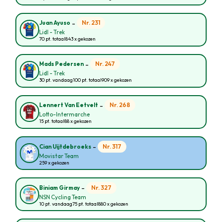
-
Nr. 231
Juan Ayuso
Lidl - Trek
70 pt. totaal
843 x gekozen
-
Nr. 247
Mads Pedersen
Lidl - Trek
30 pt. vandaag
100 pt. totaal
909 x gekozen
-
Nr. 268
Lennert Van Eetvelt
Lotto-Intermarche
15 pt. totaal
88 x gekozen
-
Nr. 317
Cian Uijtdebroeks
Movistar Team
259 x gekozen
-
Nr. 327
Biniam Girmay
NSN Cycling Team
10 pt. vandaag
75 pt. totaal
880 x gekozen