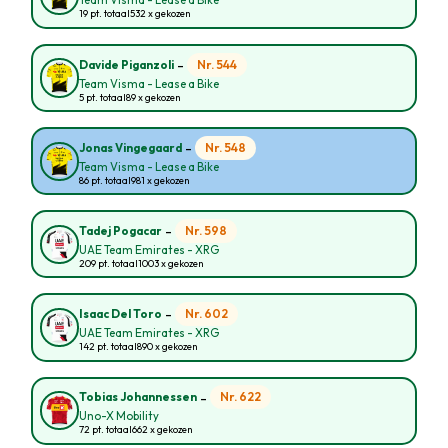
Team Visma - Lease a Bike
19 pt. totaal
532 x gekozen
-
Nr. 544
Davide Piganzoli
Team Visma - Lease a Bike
5 pt. totaal
89 x gekozen
-
Nr. 548
Jonas Vingegaard
Team Visma - Lease a Bike
86 pt. totaal
981 x gekozen
-
Nr. 598
Tadej Pogacar
UAE Team Emirates - XRG
209 pt. totaal
1003 x gekozen
-
Nr. 602
Isaac Del Toro
UAE Team Emirates - XRG
142 pt. totaal
890 x gekozen
-
Nr. 622
Tobias Johannessen
Uno-X Mobility
72 pt. totaal
662 x gekozen