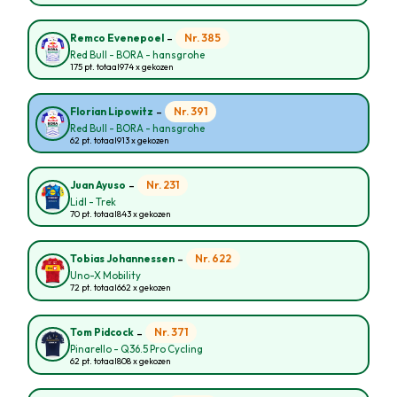
-
Nr. 385
Remco Evenepoel
Red Bull - BORA - hansgrohe
175 pt. totaal
974 x gekozen
-
Nr. 391
Florian Lipowitz
Red Bull - BORA - hansgrohe
62 pt. totaal
913 x gekozen
-
Nr. 231
Juan Ayuso
Lidl - Trek
70 pt. totaal
843 x gekozen
-
Nr. 622
Tobias Johannessen
Uno-X Mobility
72 pt. totaal
662 x gekozen
-
Nr. 371
Tom Pidcock
Pinarello - Q36.5 Pro Cycling
62 pt. totaal
808 x gekozen