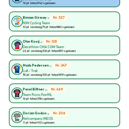
76 pt. totaal
942 x gekozen
-
Nr. 327
Biniam Girmay
NSN Cycling Team
10 pt. vandaag
75 pt. totaal
880 x gekozen
-
Nr. 128
Olav Kooij
Decathlon CMA CGM Team
22 pt. vandaag
106 pt. totaal
891 x gekozen
-
Nr. 247
Mads Pedersen
Lidl - Trek
30 pt. vandaag
100 pt. totaal
909 x gekozen
-
Nr. 469
Pavel Bittner
Team Picnic PostNL
16 pt. totaal
336 x gekozen
-
Nr. 206
Dorian Godon
Netcompany INEOS
11 pt. totaal
410 x gekozen