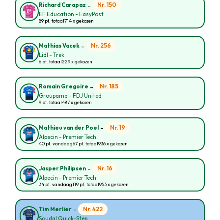
-
Nr. 150
Richard Carapaz
EF Education - EasyPost
89 pt. totaal
714 x gekozen
-
Nr. 256
Mathias Vacek
Lidl - Trek
6 pt. totaal
229 x gekozen
-
Nr. 185
Romain Gregoire
Groupama - FDJ United
9 pt. totaal
487 x gekozen
-
Nr. 19
Mathieu van der Poel
Alpecin - Premier Tech
40 pt. vandaag
67 pt. totaal
936 x gekozen
-
Nr. 16
Jasper Philipsen
Alpecin - Premier Tech
34 pt. vandaag
119 pt. totaal
953 x gekozen
-
Nr. 422
Tim Merlier
Soudal Quick-Step