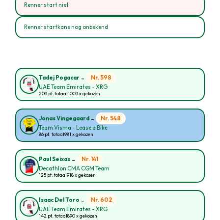
Renner start niet
Renner startkans nog onbekend
-
Nr. 598
Tadej Pogacar
UAE Team Emirates - XRG
209 pt. totaal
1003 x gekozen
-
Nr. 548
Jonas Vingegaard
Team Visma - Lease a Bike
86 pt. totaal
981 x gekozen
-
Nr. 141
Paul Seixas
Decathlon CMA CGM Team
125 pt. totaal
918 x gekozen
-
Nr. 602
Isaac Del Toro
UAE Team Emirates - XRG
142 pt. totaal
890 x gekozen