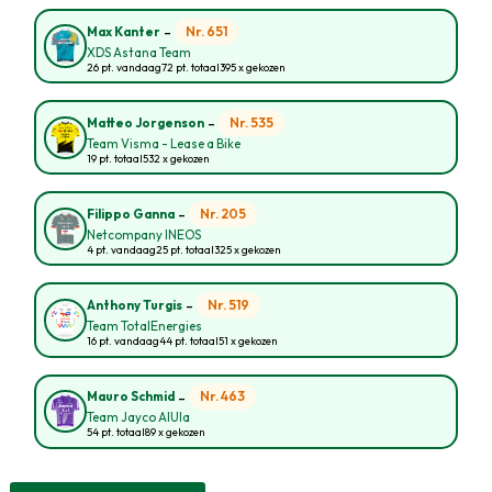
-
Nr. 651
Max Kanter
XDS Astana Team
26 pt. vandaag
72 pt. totaal
395 x gekozen
-
Nr. 535
Matteo Jorgenson
Team Visma - Lease a Bike
19 pt. totaal
532 x gekozen
-
Nr. 205
Filippo Ganna
Netcompany INEOS
4 pt. vandaag
25 pt. totaal
325 x gekozen
-
Nr. 519
Anthony Turgis
Team TotalEnergies
16 pt. vandaag
44 pt. totaal
51 x gekozen
-
Nr. 463
Mauro Schmid
Team Jayco AlUla
54 pt. totaal
89 x gekozen