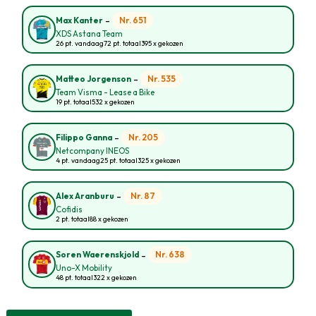
-
Nr. 651
Max Kanter
XDS Astana Team
26 pt. vandaag
72 pt. totaal
395 x gekozen
-
Nr. 535
Matteo Jorgenson
Team Visma - Lease a Bike
19 pt. totaal
532 x gekozen
-
Nr. 205
Filippo Ganna
Netcompany INEOS
4 pt. vandaag
25 pt. totaal
325 x gekozen
-
Nr. 87
Alex Aranburu
Cofidis
2 pt. totaal
88 x gekozen
-
Nr. 638
Soren Waerenskjold
Uno-X Mobility
48 pt. totaal
322 x gekozen