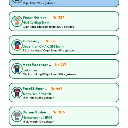
76 pt. totaal
942 x gekozen
-
Nr. 327
Biniam Girmay
NSN Cycling Team
10 pt. vandaag
75 pt. totaal
880 x gekozen
-
Nr. 128
Olav Kooij
Decathlon CMA CGM Team
22 pt. vandaag
106 pt. totaal
891 x gekozen
-
Nr. 247
Mads Pedersen
Lidl - Trek
30 pt. vandaag
100 pt. totaal
909 x gekozen
-
Nr. 469
Pavel Bittner
Team Picnic PostNL
16 pt. totaal
336 x gekozen
-
Nr. 206
Dorian Godon
Netcompany INEOS
11 pt. totaal
410 x gekozen