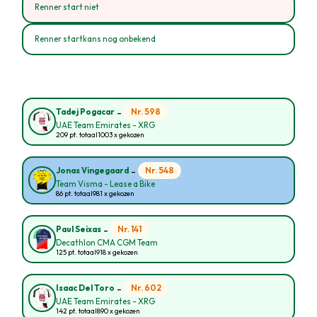
Renner start niet
Renner startkans nog onbekend
-
Nr. 598
Tadej Pogacar
UAE Team Emirates - XRG
209 pt. totaal
1003 x gekozen
-
Nr. 548
Jonas Vingegaard
Team Visma - Lease a Bike
86 pt. totaal
981 x gekozen
-
Nr. 141
Paul Seixas
Decathlon CMA CGM Team
125 pt. totaal
918 x gekozen
-
Nr. 602
Isaac Del Toro
UAE Team Emirates - XRG
142 pt. totaal
890 x gekozen