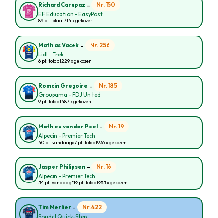
-
Nr. 150
Richard Carapaz
EF Education - EasyPost
89 pt. totaal
714 x gekozen
-
Nr. 256
Mathias Vacek
Lidl - Trek
6 pt. totaal
229 x gekozen
-
Nr. 185
Romain Gregoire
Groupama - FDJ United
9 pt. totaal
487 x gekozen
-
Nr. 19
Mathieu van der Poel
Alpecin - Premier Tech
40 pt. vandaag
67 pt. totaal
936 x gekozen
-
Nr. 16
Jasper Philipsen
Alpecin - Premier Tech
34 pt. vandaag
119 pt. totaal
953 x gekozen
-
Nr. 422
Tim Merlier
Soudal Quick-Step