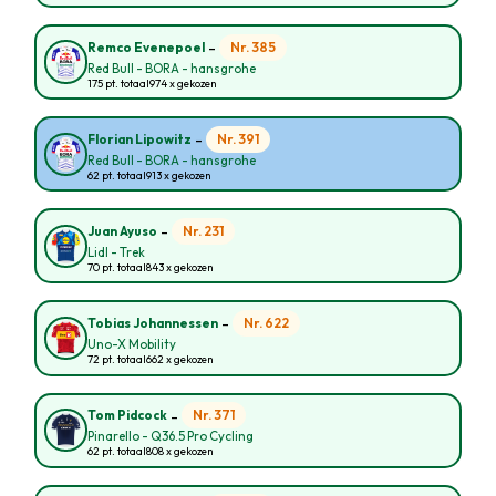
-
Nr. 385
Remco Evenepoel
Red Bull - BORA - hansgrohe
175 pt. totaal
974 x gekozen
-
Nr. 391
Florian Lipowitz
Red Bull - BORA - hansgrohe
62 pt. totaal
913 x gekozen
-
Nr. 231
Juan Ayuso
Lidl - Trek
70 pt. totaal
843 x gekozen
-
Nr. 622
Tobias Johannessen
Uno-X Mobility
72 pt. totaal
662 x gekozen
-
Nr. 371
Tom Pidcock
Pinarello - Q36.5 Pro Cycling
62 pt. totaal
808 x gekozen