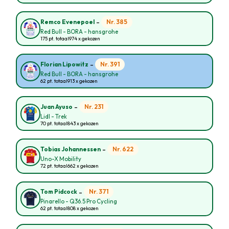
-
Nr. 385
Remco Evenepoel
Red Bull - BORA - hansgrohe
175 pt. totaal
974 x gekozen
-
Nr. 391
Florian Lipowitz
Red Bull - BORA - hansgrohe
62 pt. totaal
913 x gekozen
-
Nr. 231
Juan Ayuso
Lidl - Trek
70 pt. totaal
843 x gekozen
-
Nr. 622
Tobias Johannessen
Uno-X Mobility
72 pt. totaal
662 x gekozen
-
Nr. 371
Tom Pidcock
Pinarello - Q36.5 Pro Cycling
62 pt. totaal
808 x gekozen