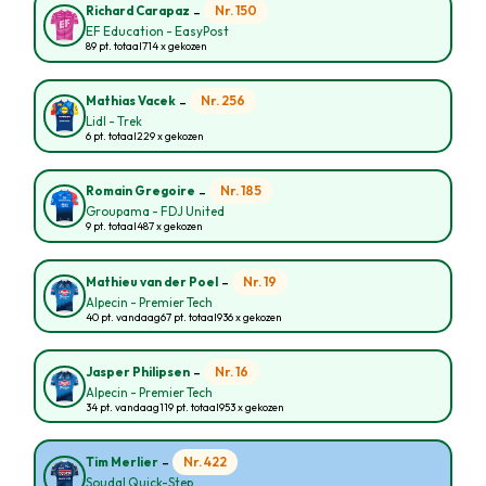
-
Nr. 150
Richard Carapaz
EF Education - EasyPost
89 pt. totaal
714 x gekozen
-
Nr. 256
Mathias Vacek
Lidl - Trek
6 pt. totaal
229 x gekozen
-
Nr. 185
Romain Gregoire
Groupama - FDJ United
9 pt. totaal
487 x gekozen
-
Nr. 19
Mathieu van der Poel
Alpecin - Premier Tech
40 pt. vandaag
67 pt. totaal
936 x gekozen
-
Nr. 16
Jasper Philipsen
Alpecin - Premier Tech
34 pt. vandaag
119 pt. totaal
953 x gekozen
-
Nr. 422
Tim Merlier
Soudal Quick-Step