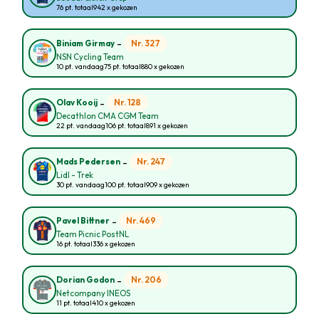
76 pt. totaal
942 x gekozen
-
Nr. 327
Biniam Girmay
NSN Cycling Team
10 pt. vandaag
75 pt. totaal
880 x gekozen
-
Nr. 128
Olav Kooij
Decathlon CMA CGM Team
22 pt. vandaag
106 pt. totaal
891 x gekozen
-
Nr. 247
Mads Pedersen
Lidl - Trek
30 pt. vandaag
100 pt. totaal
909 x gekozen
-
Nr. 469
Pavel Bittner
Team Picnic PostNL
16 pt. totaal
336 x gekozen
-
Nr. 206
Dorian Godon
Netcompany INEOS
11 pt. totaal
410 x gekozen