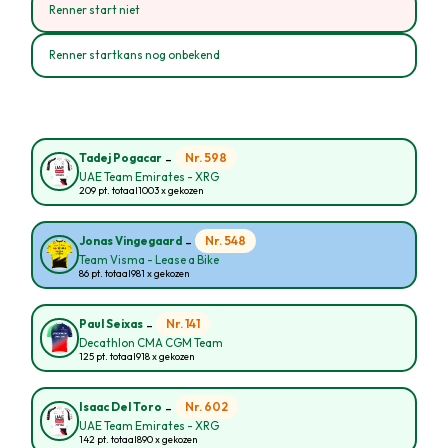
Renner start niet
Renner startkans nog onbekend
-
Nr. 598
Tadej Pogacar
UAE Team Emirates - XRG
209 pt. totaal
1003 x gekozen
-
Nr. 548
Jonas Vingegaard
Team Visma - Lease a Bike
86 pt. totaal
981 x gekozen
-
Nr. 141
Paul Seixas
Decathlon CMA CGM Team
125 pt. totaal
918 x gekozen
-
Nr. 602
Isaac Del Toro
UAE Team Emirates - XRG
142 pt. totaal
890 x gekozen