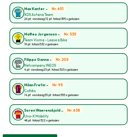
-
Nr. 651
Max Kanter
XDS Astana Team
26 pt. vandaag
72 pt. totaal
395 x gekozen
-
Nr. 535
Matteo Jorgenson
Team Visma - Lease a Bike
19 pt. totaal
532 x gekozen
-
Nr. 205
Filippo Ganna
Netcompany INEOS
4 pt. vandaag
25 pt. totaal
325 x gekozen
-
Nr. 95
Milan Fretin
Cofidis
14 pt. vandaag
55 pt. totaal
355 x gekozen
-
Nr. 638
Soren Waerenskjold
Uno-X Mobility
48 pt. totaal
322 x gekozen