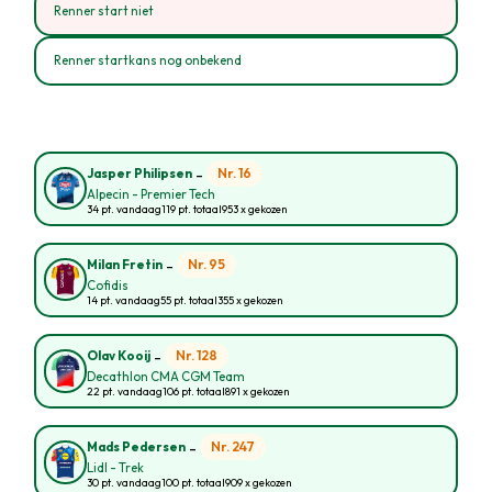
Renner start niet
Renner startkans nog onbekend
-
Nr. 16
Jasper Philipsen
Alpecin - Premier Tech
34 pt. vandaag
119 pt. totaal
953 x gekozen
-
Nr. 95
Milan Fretin
Cofidis
14 pt. vandaag
55 pt. totaal
355 x gekozen
-
Nr. 128
Olav Kooij
Decathlon CMA CGM Team
22 pt. vandaag
106 pt. totaal
891 x gekozen
-
Nr. 247
Mads Pedersen
Lidl - Trek
30 pt. vandaag
100 pt. totaal
909 x gekozen