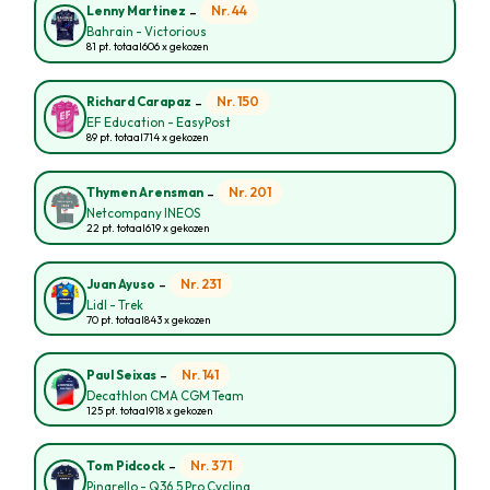
-
Nr. 44
Lenny Martinez
Bahrain - Victorious
81 pt. totaal
606 x gekozen
-
Nr. 150
Richard Carapaz
EF Education - EasyPost
89 pt. totaal
714 x gekozen
-
Nr. 201
Thymen Arensman
Netcompany INEOS
22 pt. totaal
619 x gekozen
-
Nr. 231
Juan Ayuso
Lidl - Trek
70 pt. totaal
843 x gekozen
-
Nr. 141
Paul Seixas
Decathlon CMA CGM Team
125 pt. totaal
918 x gekozen
-
Nr. 371
Tom Pidcock
Pinarello - Q36.5 Pro Cycling