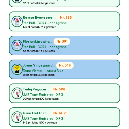
62 pt. totaal
808 x gekozen
-
Nr. 385
Remco Evenepoel
Red Bull - BORA - hansgrohe
175 pt. totaal
974 x gekozen
-
Nr. 391
Florian Lipowitz
Red Bull - BORA - hansgrohe
62 pt. totaal
913 x gekozen
-
Nr. 548
Jonas Vingegaard
Team Visma - Lease a Bike
86 pt. totaal
981 x gekozen
-
Nr. 598
Tadej Pogacar
UAE Team Emirates - XRG
209 pt. totaal
1003 x gekozen
-
Nr. 602
Isaac Del Toro
UAE Team Emirates - XRG
142 pt. totaal
890 x gekozen