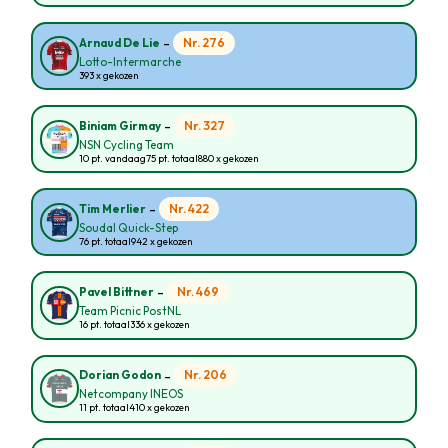
-
Nr. 276
Arnaud De Lie
Lotto-Intermarche
393 x gekozen
-
Nr. 327
Biniam Girmay
NSN Cycling Team
10 pt. vandaag
75 pt. totaal
880 x gekozen
-
Nr. 422
Tim Merlier
Soudal Quick-Step
76 pt. totaal
942 x gekozen
-
Nr. 469
Pavel Bittner
Team Picnic PostNL
16 pt. totaal
336 x gekozen
-
Nr. 206
Dorian Godon
Netcompany INEOS
11 pt. totaal
410 x gekozen