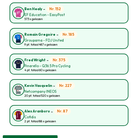
-
Nr. 152
Ben Healy
EF Education - EasyPost
573 x gekozen
-
Nr. 185
Romain Gregoire
Groupama - FDJ United
9 pt. totaal
487 x gekozen
-
Nr. 375
Fred Wright
Pinarello - Q36.5 Pro Cycling
4 pt. totaal
60 x gekozen
-
Nr. 227
Kevin Vauquelin
Netcompany INEOS
20 pt. totaal
520 x gekozen
-
Nr. 87
Alex Aranburu
Cofidis
2 pt. totaal
88 x gekozen