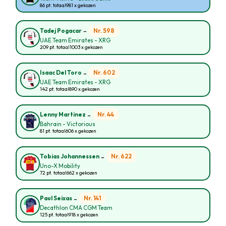
86 pt. totaal
981 x gekozen
-
Nr. 598
Tadej Pogacar
UAE Team Emirates - XRG
209 pt. totaal
1003 x gekozen
-
Nr. 602
Isaac Del Toro
UAE Team Emirates - XRG
142 pt. totaal
890 x gekozen
-
Nr. 44
Lenny Martinez
Bahrain - Victorious
81 pt. totaal
606 x gekozen
-
Nr. 622
Tobias Johannessen
Uno-X Mobility
72 pt. totaal
662 x gekozen
-
Nr. 141
Paul Seixas
Decathlon CMA CGM Team
125 pt. totaal
918 x gekozen