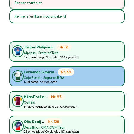
Renner start niet
Renner startkans nog onbekend
-
Nr. 16
Jasper Philipsen
Alpecin - Premier Tech
34 pt. vandaag
119 pt. totaal
953 x gekozen
-
Nr. 69
Fernando Gaviria
Caja Rural - Seguros RGA
12 pt. totaal
194 x gekozen
-
Nr. 95
Milan Fretin
Cofidis
14 pt. vandaag
55 pt. totaal
355 x gekozen
-
Nr. 128
Olav Kooij
Decathlon CMA CGM Team
22 pt. vandaag
106 pt. totaal
891 x gekozen