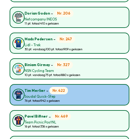
-
Nr. 206
Dorian Godon
Netcompany INEOS
11 pt. totaal
410 x gekozen
-
Nr. 247
Mads Pedersen
Lidl - Trek
30 pt. vandaag
100 pt. totaal
909 x gekozen
-
Nr. 327
Biniam Girmay
NSN Cycling Team
10 pt. vandaag
75 pt. totaal
880 x gekozen
-
Nr. 422
Tim Merlier
Soudal Quick-Step
76 pt. totaal
942 x gekozen
-
Nr. 469
Pavel Bittner
Team Picnic PostNL
16 pt. totaal
336 x gekozen