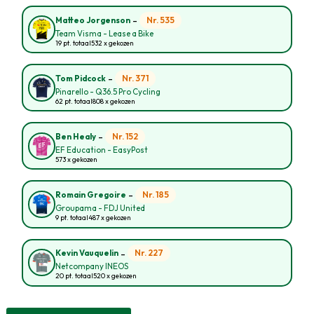
-
Nr. 535
Matteo Jorgenson
Team Visma - Lease a Bike
19 pt. totaal
532 x gekozen
-
Nr. 371
Tom Pidcock
Pinarello - Q36.5 Pro Cycling
62 pt. totaal
808 x gekozen
-
Nr. 152
Ben Healy
EF Education - EasyPost
573 x gekozen
-
Nr. 185
Romain Gregoire
Groupama - FDJ United
9 pt. totaal
487 x gekozen
-
Nr. 227
Kevin Vauquelin
Netcompany INEOS
20 pt. totaal
520 x gekozen