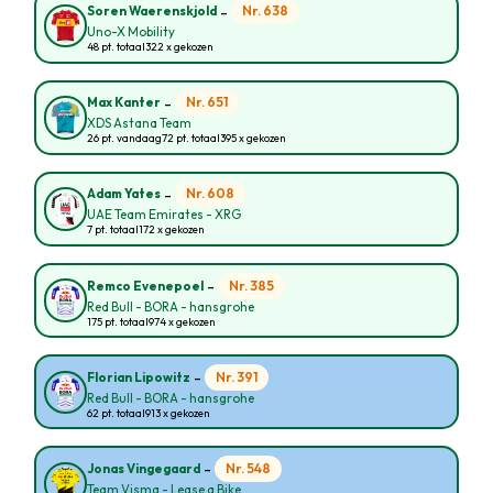
-
Nr. 638
Soren Waerenskjold
Uno-X Mobility
48 pt. totaal
322 x gekozen
-
Nr. 651
Max Kanter
XDS Astana Team
26 pt. vandaag
72 pt. totaal
395 x gekozen
-
Nr. 608
Adam Yates
UAE Team Emirates - XRG
7 pt. totaal
172 x gekozen
-
Nr. 385
Remco Evenepoel
Red Bull - BORA - hansgrohe
175 pt. totaal
974 x gekozen
-
Nr. 391
Florian Lipowitz
Red Bull - BORA - hansgrohe
62 pt. totaal
913 x gekozen
-
Nr. 548
Jonas Vingegaard
Team Visma - Lease a Bike