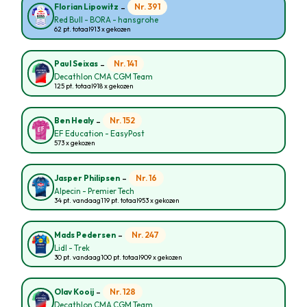
-
Nr. 391
Florian Lipowitz
Red Bull - BORA - hansgrohe
62 pt. totaal
913 x gekozen
-
Nr. 141
Paul Seixas
Decathlon CMA CGM Team
125 pt. totaal
918 x gekozen
-
Nr. 152
Ben Healy
EF Education - EasyPost
573 x gekozen
-
Nr. 16
Jasper Philipsen
Alpecin - Premier Tech
34 pt. vandaag
119 pt. totaal
953 x gekozen
-
Nr. 247
Mads Pedersen
Lidl - Trek
30 pt. vandaag
100 pt. totaal
909 x gekozen
-
Nr. 128
Olav Kooij
Decathlon CMA CGM Team