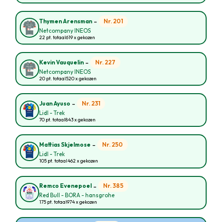
-
Nr. 201
Thymen Arensman
Netcompany INEOS
22 pt. totaal
619 x gekozen
-
Nr. 227
Kevin Vauquelin
Netcompany INEOS
20 pt. totaal
520 x gekozen
-
Nr. 231
Juan Ayuso
Lidl - Trek
70 pt. totaal
843 x gekozen
-
Nr. 250
Mattias Skjelmose
Lidl - Trek
105 pt. totaal
462 x gekozen
-
Nr. 385
Remco Evenepoel
Red Bull - BORA - hansgrohe
175 pt. totaal
974 x gekozen