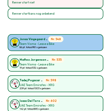
Renner start niet
Renner startkans nog onbekend
-
Nr. 548
Jonas Vingegaard
Team Visma - Lease a Bike
86 pt. totaal
981 x gekozen
-
Nr. 535
Matteo Jorgenson
Team Visma - Lease a Bike
19 pt. totaal
532 x gekozen
-
Nr. 598
Tadej Pogacar
UAE Team Emirates - XRG
209 pt. totaal
1003 x gekozen
-
Nr. 602
Isaac Del Toro
UAE Team Emirates - XRG
142 pt. totaal
890 x gekozen