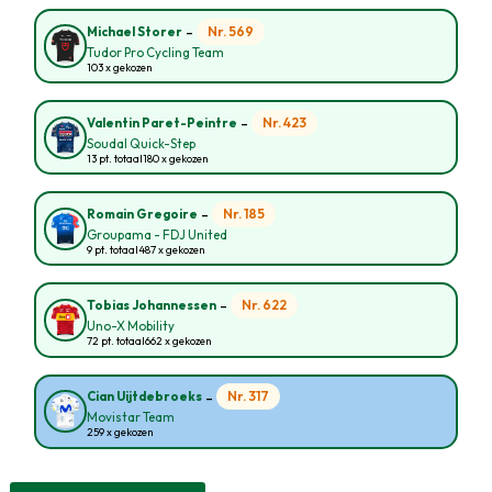
-
Nr. 569
Michael Storer
Tudor Pro Cycling Team
103 x gekozen
-
Nr. 423
Valentin Paret-Peintre
Soudal Quick-Step
13 pt. totaal
180 x gekozen
-
Nr. 185
Romain Gregoire
Groupama - FDJ United
9 pt. totaal
487 x gekozen
-
Nr. 622
Tobias Johannessen
Uno-X Mobility
72 pt. totaal
662 x gekozen
-
Nr. 317
Cian Uijtdebroeks
Movistar Team
259 x gekozen