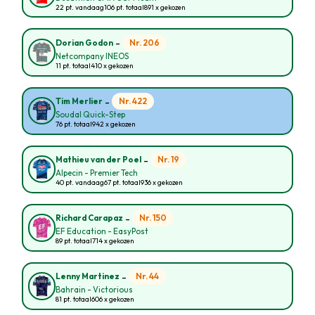
22 pt. vandaag
106 pt. totaal
891 x gekozen
-
Nr. 206
Dorian Godon
Netcompany INEOS
11 pt. totaal
410 x gekozen
-
Nr. 422
Tim Merlier
Soudal Quick-Step
76 pt. totaal
942 x gekozen
-
Nr. 19
Mathieu van der Poel
Alpecin - Premier Tech
40 pt. vandaag
67 pt. totaal
936 x gekozen
-
Nr. 150
Richard Carapaz
EF Education - EasyPost
89 pt. totaal
714 x gekozen
-
Nr. 44
Lenny Martinez
Bahrain - Victorious
81 pt. totaal
606 x gekozen