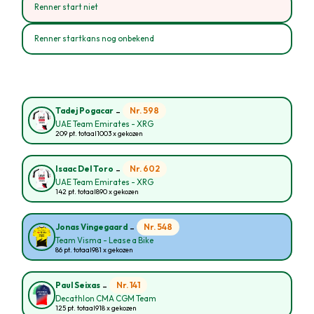
Renner start niet
Renner startkans nog onbekend
-
Nr. 598
Tadej Pogacar
UAE Team Emirates - XRG
209 pt. totaal
1003 x gekozen
-
Nr. 602
Isaac Del Toro
UAE Team Emirates - XRG
142 pt. totaal
890 x gekozen
-
Nr. 548
Jonas Vingegaard
Team Visma - Lease a Bike
86 pt. totaal
981 x gekozen
-
Nr. 141
Paul Seixas
Decathlon CMA CGM Team
125 pt. totaal
918 x gekozen