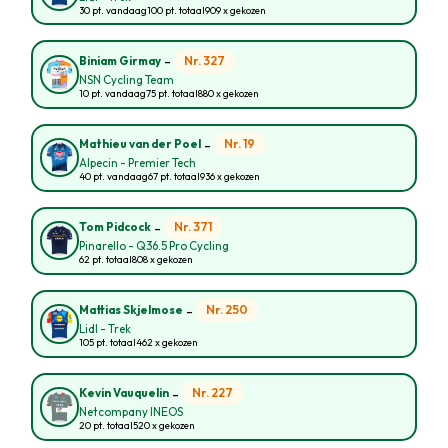
30 pt. vandaag
100 pt. totaal
909 x gekozen
-
Nr. 327
Biniam Girmay
NSN Cycling Team
10 pt. vandaag
75 pt. totaal
880 x gekozen
-
Nr. 19
Mathieu van der Poel
Alpecin - Premier Tech
40 pt. vandaag
67 pt. totaal
936 x gekozen
-
Nr. 371
Tom Pidcock
Pinarello - Q36.5 Pro Cycling
62 pt. totaal
808 x gekozen
-
Nr. 250
Mattias Skjelmose
Lidl - Trek
105 pt. totaal
462 x gekozen
-
Nr. 227
Kevin Vauquelin
Netcompany INEOS
20 pt. totaal
520 x gekozen