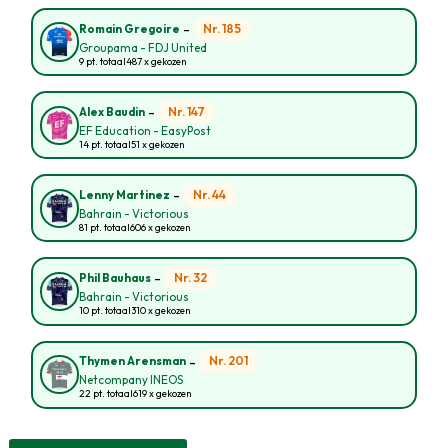
-
Nr. 185
Romain Gregoire
Groupama - FDJ United
9 pt. totaal
487 x gekozen
-
Nr. 147
Alex Baudin
EF Education - EasyPost
14 pt. totaal
51 x gekozen
-
Nr. 44
Lenny Martinez
Bahrain - Victorious
81 pt. totaal
606 x gekozen
-
Nr. 32
Phil Bauhaus
Bahrain - Victorious
10 pt. totaal
310 x gekozen
-
Nr. 201
Thymen Arensman
Netcompany INEOS
22 pt. totaal
619 x gekozen