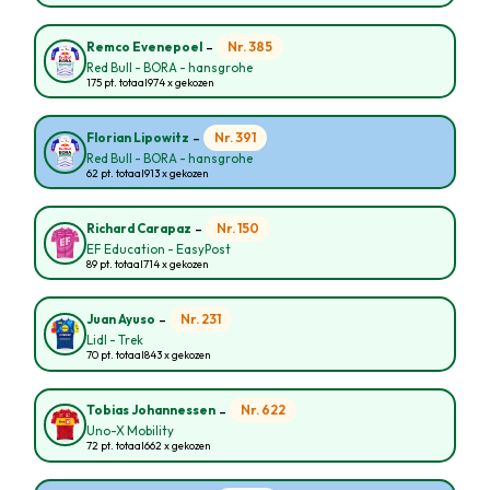
-
Nr. 385
Remco Evenepoel
Red Bull - BORA - hansgrohe
175 pt. totaal
974 x gekozen
-
Nr. 391
Florian Lipowitz
Red Bull - BORA - hansgrohe
62 pt. totaal
913 x gekozen
-
Nr. 150
Richard Carapaz
EF Education - EasyPost
89 pt. totaal
714 x gekozen
-
Nr. 231
Juan Ayuso
Lidl - Trek
70 pt. totaal
843 x gekozen
-
Nr. 622
Tobias Johannessen
Uno-X Mobility
72 pt. totaal
662 x gekozen