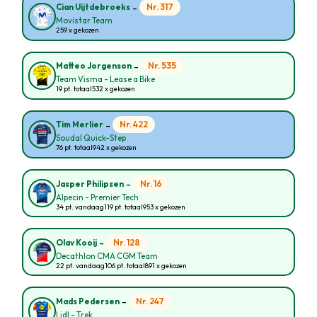
-
Nr. 317
Cian Uijtdebroeks
Movistar Team
259 x gekozen
-
Nr. 535
Matteo Jorgenson
Team Visma - Lease a Bike
19 pt. totaal
532 x gekozen
-
Nr. 422
Tim Merlier
Soudal Quick-Step
76 pt. totaal
942 x gekozen
-
Nr. 16
Jasper Philipsen
Alpecin - Premier Tech
34 pt. vandaag
119 pt. totaal
953 x gekozen
-
Nr. 128
Olav Kooij
Decathlon CMA CGM Team
22 pt. vandaag
106 pt. totaal
891 x gekozen
-
Nr. 247
Mads Pedersen
Lidl - Trek