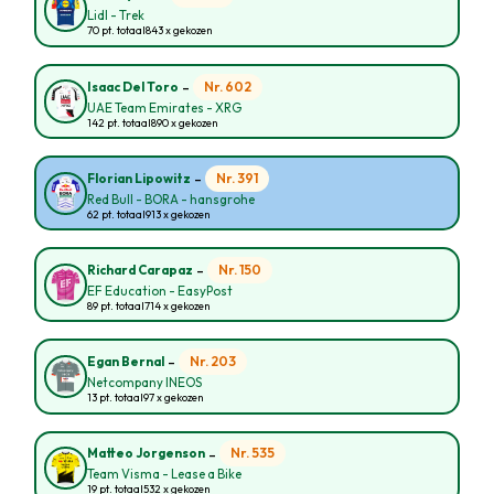
Lidl - Trek
70 pt. totaal
843 x gekozen
-
Nr. 602
Isaac Del Toro
UAE Team Emirates - XRG
142 pt. totaal
890 x gekozen
-
Nr. 391
Florian Lipowitz
Red Bull - BORA - hansgrohe
62 pt. totaal
913 x gekozen
-
Nr. 150
Richard Carapaz
EF Education - EasyPost
89 pt. totaal
714 x gekozen
-
Nr. 203
Egan Bernal
Netcompany INEOS
13 pt. totaal
97 x gekozen
-
Nr. 535
Matteo Jorgenson
Team Visma - Lease a Bike
19 pt. totaal
532 x gekozen