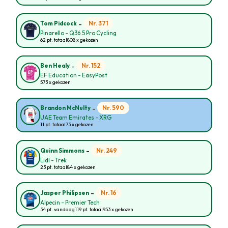
-
Nr. 371
Tom Pidcock
Pinarello - Q36.5 Pro Cycling
62 pt. totaal
808 x gekozen
-
Nr. 152
Ben Healy
EF Education - EasyPost
573 x gekozen
-
Nr. 590
Brandon McNulty
UAE Team Emirates - XRG
11 pt. totaal
73 x gekozen
-
Nr. 249
Quinn Simmons
Lidl - Trek
23 pt. totaal
84 x gekozen
-
Nr. 16
Jasper Philipsen
Alpecin - Premier Tech
34 pt. vandaag
119 pt. totaal
953 x gekozen