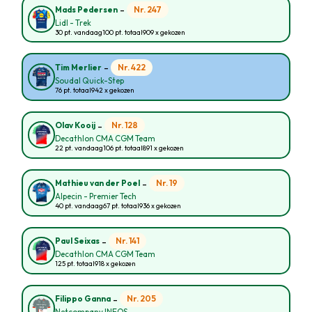
-
Nr. 247
Mads Pedersen
Lidl - Trek
30 pt. vandaag
100 pt. totaal
909 x gekozen
-
Nr. 422
Tim Merlier
Soudal Quick-Step
76 pt. totaal
942 x gekozen
-
Nr. 128
Olav Kooij
Decathlon CMA CGM Team
22 pt. vandaag
106 pt. totaal
891 x gekozen
-
Nr. 19
Mathieu van der Poel
Alpecin - Premier Tech
40 pt. vandaag
67 pt. totaal
936 x gekozen
-
Nr. 141
Paul Seixas
Decathlon CMA CGM Team
125 pt. totaal
918 x gekozen
-
Nr. 205
Filippo Ganna