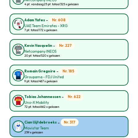
Netcompany INEOS
4 pt. vandaag
25 pt. totaal
325 x gekozen
-
Nr. 608
Adam Yates
UAE Team Emirates - XRG
7 pt. totaal
172 x gekozen
-
Nr. 227
Kevin Vauquelin
Netcompany INEOS
20 pt. totaal
520 x gekozen
-
Nr. 185
Romain Gregoire
Groupama - FDJ United
9 pt. totaal
487 x gekozen
-
Nr. 622
Tobias Johannessen
Uno-X Mobility
72 pt. totaal
662 x gekozen
-
Nr. 317
Cian Uijtdebroeks
Movistar Team
259 x gekozen