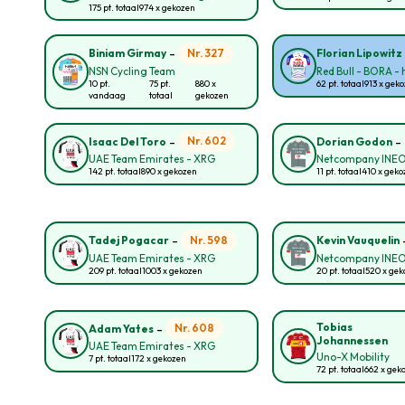
175 pt. totaal
974 x gekozen
-
Nr. 327
Biniam Girmay
Florian Lipowitz
NSN Cycling Team
Red Bull - BORA -
10 pt.
75 pt.
880 x
62 pt. totaal
913 x gek
vandaag
totaal
gekozen
-
-
Nr. 602
Isaac Del Toro
Dorian Godon
UAE Team Emirates - XRG
Netcompany INE
142 pt. totaal
890 x gekozen
11 pt. totaal
410 x gek
-
Nr. 598
Tadej Pogacar
Kevin Vauquelin
UAE Team Emirates - XRG
Netcompany INE
209 pt. totaal
1003 x gekozen
20 pt. totaal
520 x ge
-
Tobias
Nr. 608
Adam Yates
Johannessen
UAE Team Emirates - XRG
Uno-X Mobility
7 pt. totaal
172 x gekozen
72 pt. totaal
662 x gek