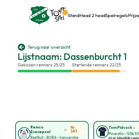
Stand
Head 2 head
Spelregels
Prijz

Terug naar overzicht
Lijstnaam: Dassenburcht 1
Gekozen renners 25/25
Startende renners 22/25
-
Remco
Nr.
Tom Pidcock
-
385
Evenepoel
Pinarello - Q36.5 
Red Bull - BORA - hansgrohe
62 pt. totaal
808 x gek