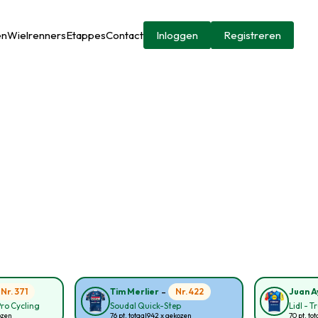
en
Wielrenners
Etappes
Contact
Inloggen
Registreren
-
Nr. 371
Nr. 422
Tim Merlier
Juan A
Pro Cycling
Soudal Quick-Step
Lidl - T
ozen
76 pt. totaal
942 x gekozen
70 pt. tot