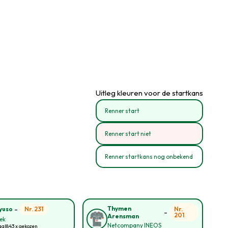
Uitleg kleuren voor de startkans
Renner start
Renner start niet
Renner startkans nog onbekend
-
Thymen
Nr. 231
Nr.
yuso
-
201
Arensman
rek
Netcompany INEOS
aal
843 x gekozen