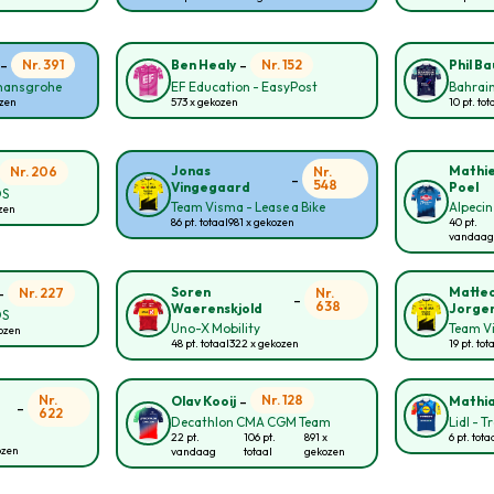
-
-
Nr. 391
Nr. 152
Ben Healy
Phil B
 hansgrohe
EF Education - EasyPost
Bahrain
ozen
573 x gekozen
10 pt. tot
Jonas
Mathie
Nr. 206
Nr.
-
548
Vingegaard
Poel
OS
Team Visma - Lease a Bike
Alpecin
ozen
86 pt. totaal
981 x gekozen
40 pt.
vandaag
-
Soren
Matte
Nr. 227
Nr.
-
638
Waerenskjold
Jorge
OS
Uno-X Mobility
Team Vi
kozen
48 pt. totaal
322 x gekozen
19 pt. tot
-
Nr.
Nr. 128
Olav Kooij
Mathia
-
622
Decathlon CMA CGM Team
Lidl - T
22 pt.
106 pt.
891 x
6 pt. tota
ozen
vandaag
totaal
gekozen