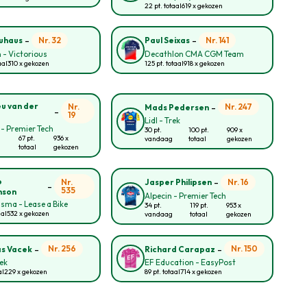
22 pt. totaal
619 x gekozen
-
-
Nr. 32
Nr. 141
auhaus
Paul Seixas
 - Victorious
Decathlon CMA CGM Team
aal
310 x gekozen
125 pt. totaal
918 x gekozen
-
u van der
Nr.
Nr. 247
Mads Pedersen
-
19
Lidl - Trek
 - Premier Tech
30 pt.
100 pt.
909 x
67 pt.
936 x
vandaag
totaal
gekozen
totaal
gekozen
-
o
Nr.
Nr. 16
Jasper Philipsen
-
535
nson
Alpecin - Premier Tech
sma - Lease a Bike
34 pt.
119 pt.
953 x
aal
532 x gekozen
vandaag
totaal
gekozen
-
-
Nr. 256
Nr. 150
s Vacek
Richard Carapaz
rek
EF Education - EasyPost
al
229 x gekozen
89 pt. totaal
714 x gekozen