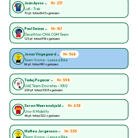
-
Nr. 231
Juan Ayuso
Lidl - Trek
70 pt. totaal
843 x gekozen
-
Nr. 141
Paul Seixas
Decathlon CMA CGM Team
125 pt. totaal
918 x gekozen
-
Nr. 548
Jonas Vingegaard
Team Visma - Lease a Bike
86 pt. totaal
981 x gekozen
-
Nr. 598
Tadej Pogacar
UAE Team Emirates - XRG
209 pt. totaal
1003 x gekozen
-
Nr. 638
Soren Waerenskjold
Uno-X Mobility
48 pt. totaal
322 x gekozen
-
Nr. 535
Matteo Jorgenson
Team Visma - Lease a Bike