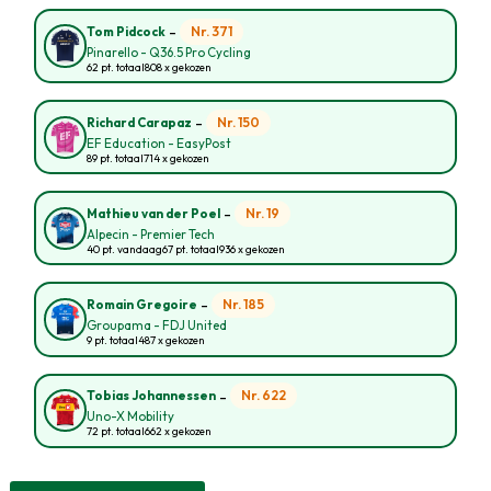
-
Nr. 371
Tom Pidcock
Pinarello - Q36.5 Pro Cycling
62 pt. totaal
808 x gekozen
-
Nr. 150
Richard Carapaz
EF Education - EasyPost
89 pt. totaal
714 x gekozen
-
Nr. 19
Mathieu van der Poel
Alpecin - Premier Tech
40 pt. vandaag
67 pt. totaal
936 x gekozen
-
Nr. 185
Romain Gregoire
Groupama - FDJ United
9 pt. totaal
487 x gekozen
-
Nr. 622
Tobias Johannessen
Uno-X Mobility
72 pt. totaal
662 x gekozen