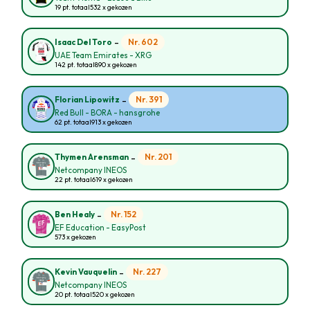
19 pt. totaal
532 x gekozen
-
Nr. 602
Isaac Del Toro
UAE Team Emirates - XRG
142 pt. totaal
890 x gekozen
-
Nr. 391
Florian Lipowitz
Red Bull - BORA - hansgrohe
62 pt. totaal
913 x gekozen
-
Nr. 201
Thymen Arensman
Netcompany INEOS
22 pt. totaal
619 x gekozen
-
Nr. 152
Ben Healy
EF Education - EasyPost
573 x gekozen
-
Nr. 227
Kevin Vauquelin
Netcompany INEOS
20 pt. totaal
520 x gekozen