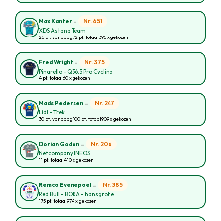
-
Nr. 651
Max Kanter
XDS Astana Team
26 pt. vandaag
72 pt. totaal
395 x gekozen
-
Nr. 375
Fred Wright
Pinarello - Q36.5 Pro Cycling
4 pt. totaal
60 x gekozen
-
Nr. 247
Mads Pedersen
Lidl - Trek
30 pt. vandaag
100 pt. totaal
909 x gekozen
-
Nr. 206
Dorian Godon
Netcompany INEOS
11 pt. totaal
410 x gekozen
-
Nr. 385
Remco Evenepoel
Red Bull - BORA - hansgrohe
175 pt. totaal
974 x gekozen