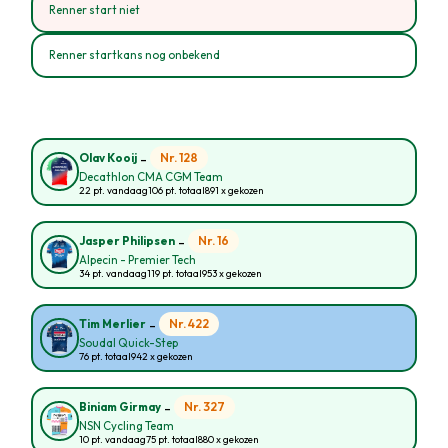
Renner start niet
Renner startkans nog onbekend
-
Nr. 128
Olav Kooij
Decathlon CMA CGM Team
22 pt. vandaag
106 pt. totaal
891 x gekozen
-
Nr. 16
Jasper Philipsen
Alpecin - Premier Tech
34 pt. vandaag
119 pt. totaal
953 x gekozen
-
Nr. 422
Tim Merlier
Soudal Quick-Step
76 pt. totaal
942 x gekozen
-
Nr. 327
Biniam Girmay
NSN Cycling Team
10 pt. vandaag
75 pt. totaal
880 x gekozen