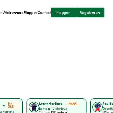
en
Wielrenners
Etappes
Contact
Inloggen
Registreren
-
Nr.
Nr. 44
Lenny Martinez
Paul S
-
385
Bahrain - Victorious
Decath
 hansgrohe
81 pt. totaal
606 x gekozen
125 pt. to