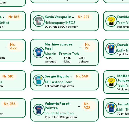
kozen
-
-
Nr. 185
Nr. 227
e
Kevin Vauquelin
Davide
United
Netcompany INEOS
Team Vi
zen
20 pt. totaal
520 x gekozen
5 pt. tota
Mathieu van der
Nr.
Nr.
Derek
-
-
622
19
Poel
Lidl - T
Alpecin - Premier Tech
1 pt. tota
ozen
40 pt.
67 pt.
936 x
vandaag
totaal
gekozen
-
Matte
Nr. 510
Nr. 649
Sergio Higuita
Jorge
es
XDS Astana Team
Team Vi
zen
1 pt. totaal
41 x gekozen
19 pt. tot
-
Valentin Paret-
Nr. 256
Nr.
Juan A
-
423
Peintre
Lidl - T
Soudal Quick-Step
zen
70 pt. tot
13 pt. totaal
180 x gekozen