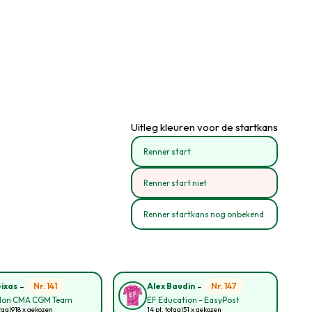
Uitleg kleuren voor de startkans
Renner start
Renner start niet
Renner startkans nog onbekend
-
-
Nr. 141
Nr. 147
eixas
Alex Baudin
lon CMA CGM Team
EF Education - EasyPost
taal
918 x gekozen
14 pt. totaal
51 x gekozen