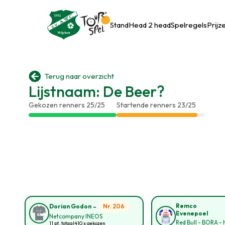
Stand
Head 2 head
Spelregels
Prijz

Terug naar overzicht
Lijstnaam: De Beer?
Gekozen renners 25/25
Startende renners 23/25
-
Remco
Nr. 206
Dorian Godon
Evenepoel
Netcompany INEOS
Red Bull - BORA -
11 pt. totaal
410 x gekozen