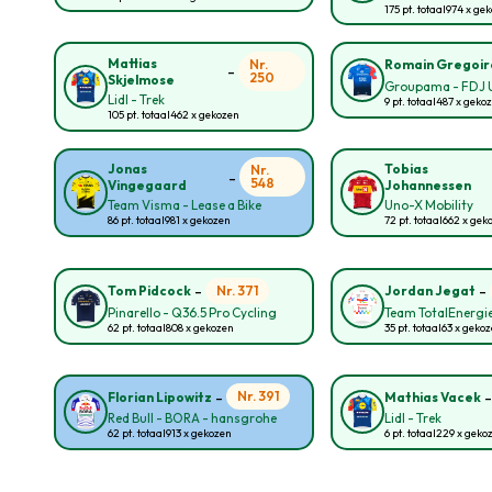
175 pt. totaal
974 x ge
Mattias
Nr.
Romain Gregoir
-
250
Skjelmose
Groupama - FDJ 
Lidl - Trek
9 pt. totaal
487 x geko
105 pt. totaal
462 x gekozen
Jonas
Tobias
Nr.
-
548
Vingegaard
Johannessen
Team Visma - Lease a Bike
Uno-X Mobility
86 pt. totaal
981 x gekozen
72 pt. totaal
662 x gek
-
-
Nr. 371
Tom Pidcock
Jordan Jegat
Pinarello - Q36.5 Pro Cycling
Team TotalEnergi
62 pt. totaal
808 x gekozen
35 pt. totaal
63 x geko
-
Nr. 391
Florian Lipowitz
Mathias Vacek
Red Bull - BORA - hansgrohe
Lidl - Trek
62 pt. totaal
913 x gekozen
6 pt. totaal
229 x geko