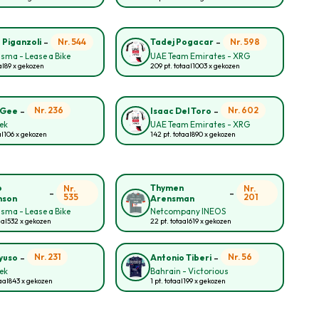
-
-
Nr. 544
Nr. 598
 Piganzoli
Tadej Pogacar
sma - Lease a Bike
UAE Team Emirates - XRG
al
89 x gekozen
209 pt. totaal
1003 x gekozen
-
-
Nr. 236
Nr. 602
 Gee
Isaac Del Toro
rek
UAE Team Emirates - XRG
al
106 x gekozen
142 pt. totaal
890 x gekozen
o
Thymen
Nr.
Nr.
-
-
535
201
nson
Arensman
sma - Lease a Bike
Netcompany INEOS
aal
532 x gekozen
22 pt. totaal
619 x gekozen
-
-
Nr. 231
Nr. 56
yuso
Antonio Tiberi
rek
Bahrain - Victorious
aal
843 x gekozen
1 pt. totaal
199 x gekozen