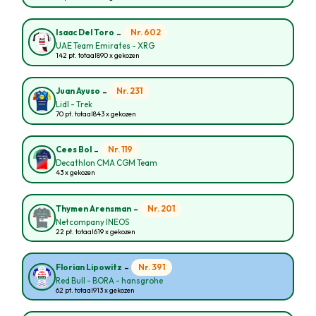
-
Nr. 602
Isaac Del Toro
UAE Team Emirates - XRG
142 pt. totaal
890 x gekozen
-
Nr. 231
Juan Ayuso
Lidl - Trek
70 pt. totaal
843 x gekozen
-
Nr. 119
Cees Bol
Decathlon CMA CGM Team
43 x gekozen
-
Nr. 201
Thymen Arensman
Netcompany INEOS
22 pt. totaal
619 x gekozen
-
Nr. 391
Florian Lipowitz
Red Bull - BORA - hansgrohe
62 pt. totaal
913 x gekozen