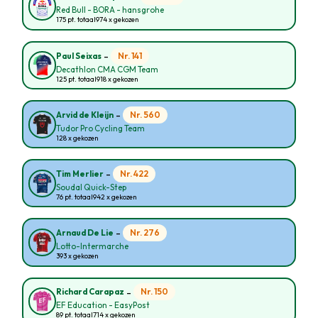
Red Bull - BORA - hansgrohe
175 pt. totaal
974 x gekozen
-
Nr. 141
Paul Seixas
Decathlon CMA CGM Team
125 pt. totaal
918 x gekozen
-
Nr. 560
Arvid de Kleijn
Tudor Pro Cycling Team
128 x gekozen
-
Nr. 422
Tim Merlier
Soudal Quick-Step
76 pt. totaal
942 x gekozen
-
Nr. 276
Arnaud De Lie
Lotto-Intermarche
393 x gekozen
-
Nr. 150
Richard Carapaz
EF Education - EasyPost
89 pt. totaal
714 x gekozen