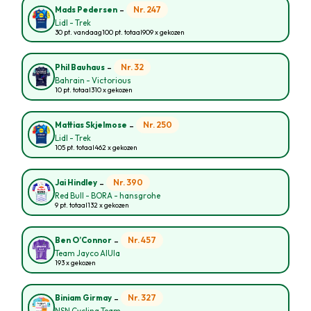
-
Nr. 247
Mads Pedersen
Lidl - Trek
30 pt. vandaag
100 pt. totaal
909 x gekozen
-
Nr. 32
Phil Bauhaus
Bahrain - Victorious
10 pt. totaal
310 x gekozen
-
Nr. 250
Mattias Skjelmose
Lidl - Trek
105 pt. totaal
462 x gekozen
-
Nr. 390
Jai Hindley
Red Bull - BORA - hansgrohe
9 pt. totaal
132 x gekozen
-
Nr. 457
Ben O’Connor
Team Jayco AlUla
193 x gekozen
-
Nr. 327
Biniam Girmay