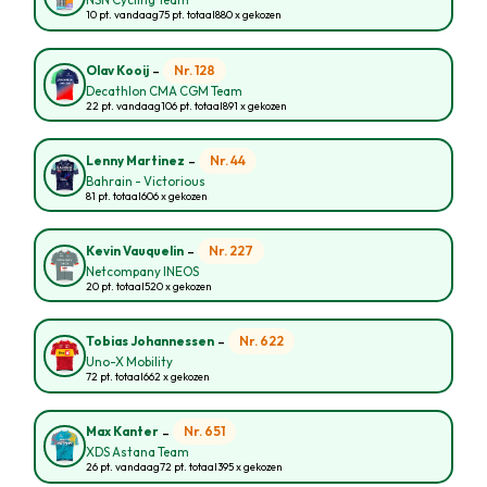
NSN Cycling Team
10 pt. vandaag
75 pt. totaal
880 x gekozen
-
Nr. 128
Olav Kooij
Decathlon CMA CGM Team
22 pt. vandaag
106 pt. totaal
891 x gekozen
-
Nr. 44
Lenny Martinez
Bahrain - Victorious
81 pt. totaal
606 x gekozen
-
Nr. 227
Kevin Vauquelin
Netcompany INEOS
20 pt. totaal
520 x gekozen
-
Nr. 622
Tobias Johannessen
Uno-X Mobility
72 pt. totaal
662 x gekozen
-
Nr. 651
Max Kanter
XDS Astana Team
26 pt. vandaag
72 pt. totaal
395 x gekozen