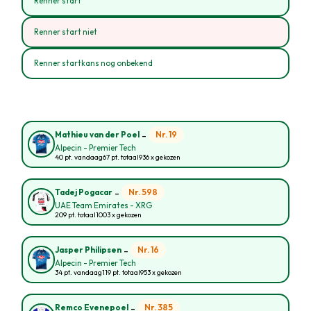
Renner start
Renner start niet
Renner startkans nog onbekend
-
Nr. 19
Mathieu van der Poel
Alpecin - Premier Tech
40 pt. vandaag
67 pt. totaal
936 x gekozen
-
Nr. 598
Tadej Pogacar
UAE Team Emirates - XRG
209 pt. totaal
1003 x gekozen
-
Nr. 16
Jasper Philipsen
Alpecin - Premier Tech
34 pt. vandaag
119 pt. totaal
953 x gekozen
-
Nr. 385
Remco Evenepoel