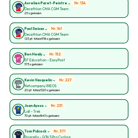
-
Nr. 134
Aurelien Paret-Peintre
Decathlon CMA CGM Team
25 x gekozen
-
Nr. 141
Paul Seixas
Decathlon CMA CGM Team
125 pt. totaal
918 x gekozen
-
Nr. 152
Ben Healy
EF Education - EasyPost
573 x gekozen
-
Nr. 227
Kevin Vauquelin
Netcompany INEOS
20 pt. totaal
520 x gekozen
-
Nr. 231
Juan Ayuso
Lidl - Trek
70 pt. totaal
843 x gekozen
-
Nr. 371
Tom Pidcock
Pinarello - Q36.5 Pro Cycling