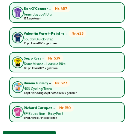
-
Nr. 457
Ben O’Connor
Team Jayco AlUla
193 x gekozen
-
Nr. 423
Valentin Paret-Peintre
Soudal Quick-Step
13 pt. totaal
180 x gekozen
-
Nr. 539
Sepp Kuss
Team Visma - Lease a Bike
40 pt. totaal
126 x gekozen
-
Nr. 327
Biniam Girmay
NSN Cycling Team
10 pt. vandaag
75 pt. totaal
880 x gekozen
-
Nr. 150
Richard Carapaz
EF Education - EasyPost
89 pt. totaal
714 x gekozen