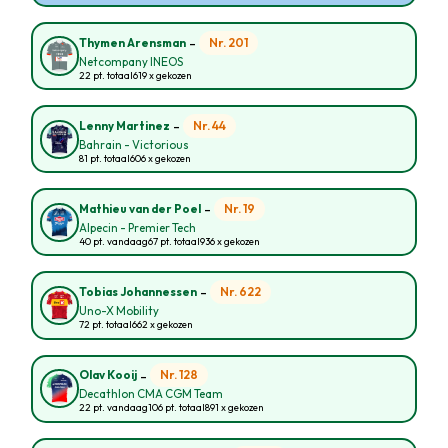
-
Nr. 201
Thymen Arensman
Netcompany INEOS
22 pt. totaal
619 x gekozen
-
Nr. 44
Lenny Martinez
Bahrain - Victorious
81 pt. totaal
606 x gekozen
-
Nr. 19
Mathieu van der Poel
Alpecin - Premier Tech
40 pt. vandaag
67 pt. totaal
936 x gekozen
-
Nr. 622
Tobias Johannessen
Uno-X Mobility
72 pt. totaal
662 x gekozen
-
Nr. 128
Olav Kooij
Decathlon CMA CGM Team
22 pt. vandaag
106 pt. totaal
891 x gekozen