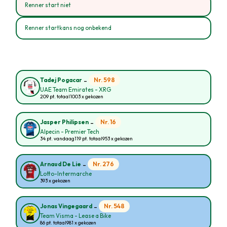
Renner start niet
Renner startkans nog onbekend
-
Nr. 598
Tadej Pogacar
UAE Team Emirates - XRG
209 pt. totaal
1003 x gekozen
-
Nr. 16
Jasper Philipsen
Alpecin - Premier Tech
34 pt. vandaag
119 pt. totaal
953 x gekozen
-
Nr. 276
Arnaud De Lie
Lotto-Intermarche
393 x gekozen
-
Nr. 548
Jonas Vingegaard
Team Visma - Lease a Bike
86 pt. totaal
981 x gekozen