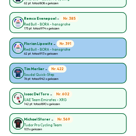
62 pt. totaal
808 x gekozen
-
Nr. 385
Remco Evenepoel
Red Bull - BORA - hansgrohe
175 pt. totaal
974 x gekozen
-
Nr. 391
Florian Lipowitz
Red Bull - BORA - hansgrohe
62 pt. totaal
913 x gekozen
-
Nr. 422
Tim Merlier
Soudal Quick-Step
76 pt. totaal
942 x gekozen
-
Nr. 602
Isaac Del Toro
UAE Team Emirates - XRG
142 pt. totaal
890 x gekozen
-
Nr. 569
Michael Storer
Tudor Pro Cycling Team
103 x gekozen