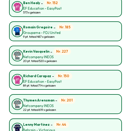
-
Nr. 152
Ben Healy
EF Education - EasyPost
573 x gekozen
-
Nr. 185
Romain Gregoire
Groupama - FDJ United
9 pt. totaal
487 x gekozen
-
Nr. 227
Kevin Vauquelin
Netcompany INEOS
20 pt. totaal
520 x gekozen
-
Nr. 150
Richard Carapaz
EF Education - EasyPost
89 pt. totaal
714 x gekozen
-
Nr. 201
Thymen Arensman
Netcompany INEOS
22 pt. totaal
619 x gekozen
-
Nr. 44
Lenny Martinez
Bahrain - Victorious