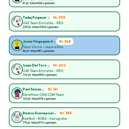
81 pt. totaal
606 x gekozen
-
Nr. 598
Tadej Pogacar
UAE Team Emirates - XRG
209 pt. totaal
1003 x gekozen
-
Nr. 548
Jonas Vingegaard
Team Visma - Lease a Bike
86 pt. totaal
981 x gekozen
-
Nr. 602
Isaac Del Toro
UAE Team Emirates - XRG
142 pt. totaal
890 x gekozen
-
Nr. 141
Paul Seixas
Decathlon CMA CGM Team
125 pt. totaal
918 x gekozen
-
Nr. 385
Remco Evenepoel
Red Bull - BORA - hansgrohe
175 pt. totaal
974 x gekozen