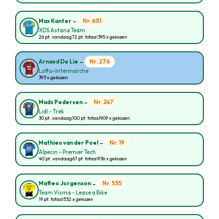
-
Nr. 651
Max Kanter
XDS Astana Team
26 pt. vandaag
72 pt. totaal
395 x gekozen
-
Nr. 276
Arnaud De Lie
Lotto-Intermarche
393 x gekozen
-
Nr. 247
Mads Pedersen
Lidl - Trek
30 pt. vandaag
100 pt. totaal
909 x gekozen
-
Nr. 19
Mathieu van der Poel
Alpecin - Premier Tech
40 pt. vandaag
67 pt. totaal
936 x gekozen
-
Nr. 535
Matteo Jorgenson
Team Visma - Lease a Bike
19 pt. totaal
532 x gekozen