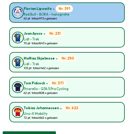
-
Nr. 391
Florian Lipowitz
Red Bull - BORA - hansgrohe
62 pt. totaal
913 x gekozen
-
Nr. 231
Juan Ayuso
Lidl - Trek
70 pt. totaal
843 x gekozen
-
Nr. 250
Mattias Skjelmose
Lidl - Trek
105 pt. totaal
462 x gekozen
-
Nr. 371
Tom Pidcock
Pinarello - Q36.5 Pro Cycling
62 pt. totaal
808 x gekozen
-
Nr. 622
Tobias Johannessen
Uno-X Mobility
72 pt. totaal
662 x gekozen