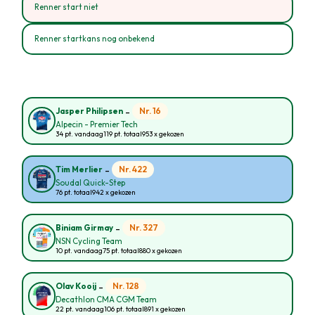
Renner start niet
Renner startkans nog onbekend
-
Nr. 16
Jasper Philipsen
Alpecin - Premier Tech
34 pt. vandaag
119 pt. totaal
953 x gekozen
-
Nr. 422
Tim Merlier
Soudal Quick-Step
76 pt. totaal
942 x gekozen
-
Nr. 327
Biniam Girmay
NSN Cycling Team
10 pt. vandaag
75 pt. totaal
880 x gekozen
-
Nr. 128
Olav Kooij
Decathlon CMA CGM Team
22 pt. vandaag
106 pt. totaal
891 x gekozen