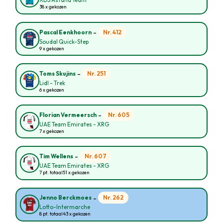
XDS Astana Team
38 x gekozen
-
Nr. 412
Pascal Eenkhoorn
Soudal Quick-Step
9 x gekozen
-
Nr. 251
Toms Skujins
Lidl - Trek
6 x gekozen
-
Nr. 605
Florian Vermeersch
UAE Team Emirates - XRG
7 x gekozen
-
Nr. 607
Tim Wellens
UAE Team Emirates - XRG
7 pt. totaal
51 x gekozen
-
Nr. 262
Jenno Berckmoes
Lotto-Intermarche
8 pt. totaal
43 x gekozen