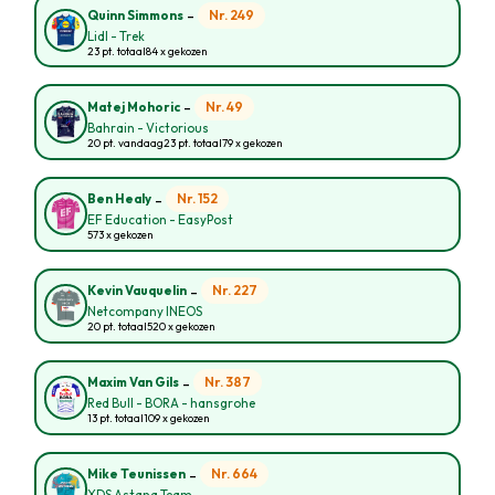
-
Nr. 249
Quinn Simmons
Lidl - Trek
23 pt. totaal
84 x gekozen
-
Nr. 49
Matej Mohoric
Bahrain - Victorious
20 pt. vandaag
23 pt. totaal
79 x gekozen
-
Nr. 152
Ben Healy
EF Education - EasyPost
573 x gekozen
-
Nr. 227
Kevin Vauquelin
Netcompany INEOS
20 pt. totaal
520 x gekozen
-
Nr. 387
Maxim Van Gils
Red Bull - BORA - hansgrohe
13 pt. totaal
109 x gekozen
-
Nr. 664
Mike Teunissen