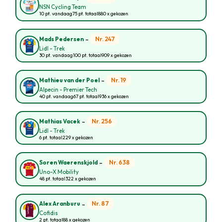
NSN Cycling Team
10 pt. vandaag
75 pt. totaal
880 x gekozen
-
Nr. 247
Mads Pedersen
Lidl - Trek
30 pt. vandaag
100 pt. totaal
909 x gekozen
-
Nr. 19
Mathieu van der Poel
Alpecin - Premier Tech
40 pt. vandaag
67 pt. totaal
936 x gekozen
-
Nr. 256
Mathias Vacek
Lidl - Trek
6 pt. totaal
229 x gekozen
-
Nr. 638
Soren Waerenskjold
Uno-X Mobility
48 pt. totaal
322 x gekozen
-
Nr. 87
Alex Aranburu
Cofidis
2 pt. totaal
88 x gekozen