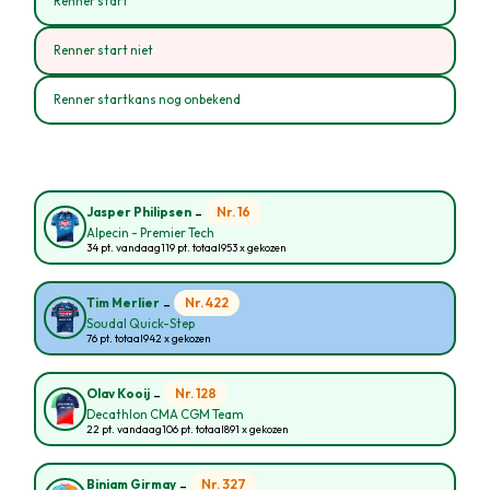
Renner start
Renner start niet
Renner startkans nog onbekend
-
Nr. 16
Jasper Philipsen
Alpecin - Premier Tech
34 pt. vandaag
119 pt. totaal
953 x gekozen
-
Nr. 422
Tim Merlier
Soudal Quick-Step
76 pt. totaal
942 x gekozen
-
Nr. 128
Olav Kooij
Decathlon CMA CGM Team
22 pt. vandaag
106 pt. totaal
891 x gekozen
-
Nr. 327
Biniam Girmay