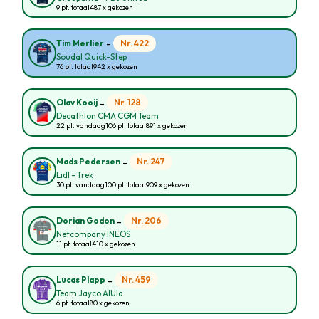
9 pt. totaal
487 x gekozen
-
Nr. 422
Tim Merlier
Soudal Quick-Step
76 pt. totaal
942 x gekozen
-
Nr. 128
Olav Kooij
Decathlon CMA CGM Team
22 pt. vandaag
106 pt. totaal
891 x gekozen
-
Nr. 247
Mads Pedersen
Lidl - Trek
30 pt. vandaag
100 pt. totaal
909 x gekozen
-
Nr. 206
Dorian Godon
Netcompany INEOS
11 pt. totaal
410 x gekozen
-
Nr. 459
Lucas Plapp
Team Jayco AlUla
6 pt. totaal
80 x gekozen