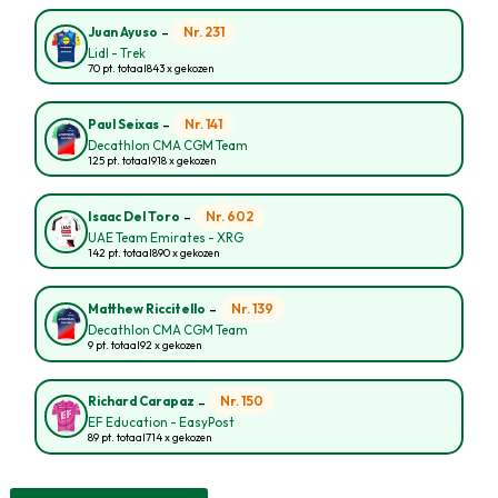
-
Nr. 231
Juan Ayuso
Lidl - Trek
70 pt. totaal
843 x gekozen
-
Nr. 141
Paul Seixas
Decathlon CMA CGM Team
125 pt. totaal
918 x gekozen
-
Nr. 602
Isaac Del Toro
UAE Team Emirates - XRG
142 pt. totaal
890 x gekozen
-
Nr. 139
Matthew Riccitello
Decathlon CMA CGM Team
9 pt. totaal
92 x gekozen
-
Nr. 150
Richard Carapaz
EF Education - EasyPost
89 pt. totaal
714 x gekozen