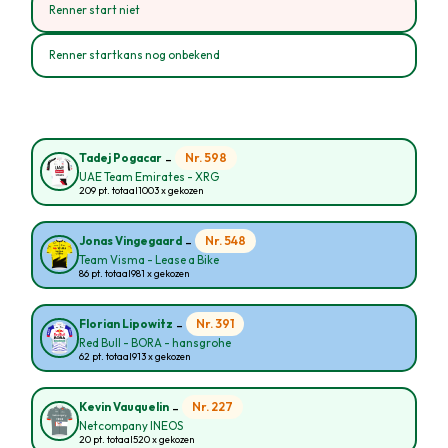
Renner start niet
Renner startkans nog onbekend
-
Nr. 598
Tadej Pogacar
UAE Team Emirates - XRG
209 pt. totaal
1003 x gekozen
-
Nr. 548
Jonas Vingegaard
Team Visma - Lease a Bike
86 pt. totaal
981 x gekozen
-
Nr. 391
Florian Lipowitz
Red Bull - BORA - hansgrohe
62 pt. totaal
913 x gekozen
-
Nr. 227
Kevin Vauquelin
Netcompany INEOS
20 pt. totaal
520 x gekozen