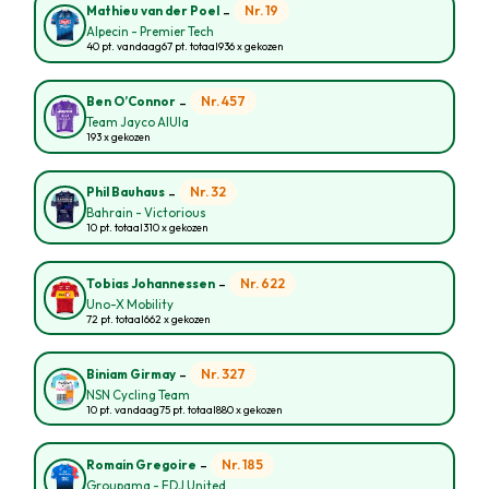
-
Nr. 19
Mathieu van der Poel
Alpecin - Premier Tech
40 pt. vandaag
67 pt. totaal
936 x gekozen
-
Nr. 457
Ben O’Connor
Team Jayco AlUla
193 x gekozen
-
Nr. 32
Phil Bauhaus
Bahrain - Victorious
10 pt. totaal
310 x gekozen
-
Nr. 622
Tobias Johannessen
Uno-X Mobility
72 pt. totaal
662 x gekozen
-
Nr. 327
Biniam Girmay
NSN Cycling Team
10 pt. vandaag
75 pt. totaal
880 x gekozen
-
Nr. 185
Romain Gregoire
Groupama - FDJ United