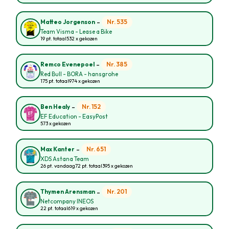
-
Nr. 535
Matteo Jorgenson
Team Visma - Lease a Bike
19 pt. totaal
532 x gekozen
-
Nr. 385
Remco Evenepoel
Red Bull - BORA - hansgrohe
175 pt. totaal
974 x gekozen
-
Nr. 152
Ben Healy
EF Education - EasyPost
573 x gekozen
-
Nr. 651
Max Kanter
XDS Astana Team
26 pt. vandaag
72 pt. totaal
395 x gekozen
-
Nr. 201
Thymen Arensman
Netcompany INEOS
22 pt. totaal
619 x gekozen