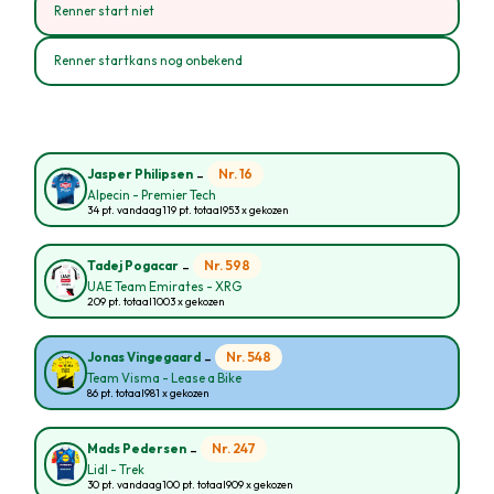
Renner start niet
Renner startkans nog onbekend
-
Nr. 16
Jasper Philipsen
Alpecin - Premier Tech
34 pt. vandaag
119 pt. totaal
953 x gekozen
-
Nr. 598
Tadej Pogacar
UAE Team Emirates - XRG
209 pt. totaal
1003 x gekozen
-
Nr. 548
Jonas Vingegaard
Team Visma - Lease a Bike
86 pt. totaal
981 x gekozen
-
Nr. 247
Mads Pedersen
Lidl - Trek
30 pt. vandaag
100 pt. totaal
909 x gekozen