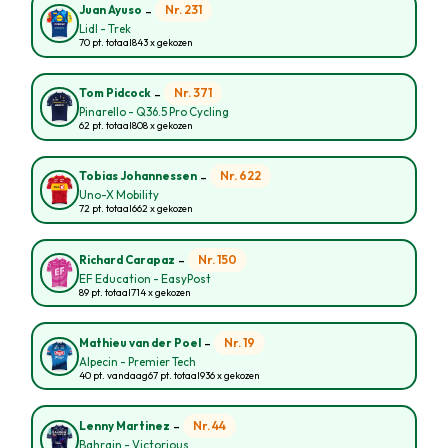
-
Nr. 231
Juan Ayuso
Lidl - Trek
70 pt. totaal
843 x gekozen
-
Nr. 371
Tom Pidcock
Pinarello - Q36.5 Pro Cycling
62 pt. totaal
808 x gekozen
-
Nr. 622
Tobias Johannessen
Uno-X Mobility
72 pt. totaal
662 x gekozen
-
Nr. 150
Richard Carapaz
EF Education - EasyPost
89 pt. totaal
714 x gekozen
-
Nr. 19
Mathieu van der Poel
Alpecin - Premier Tech
40 pt. vandaag
67 pt. totaal
936 x gekozen
-
Nr. 44
Lenny Martinez
Bahrain - Victorious