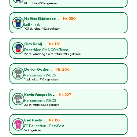
81 pt. totaal
606 x gekozen
-
Nr. 250
Mattias Skjelmose
Lidl - Trek
105 pt. totaal
462 x gekozen
-
Nr. 128
Olav Kooij
Decathlon CMA CGM Team
22 pt. vandaag
106 pt. totaal
891 x gekozen
-
Nr. 206
Dorian Godon
Netcompany INEOS
11 pt. totaal
410 x gekozen
-
Nr. 227
Kevin Vauquelin
Netcompany INEOS
20 pt. totaal
520 x gekozen
-
Nr. 152
Ben Healy
EF Education - EasyPost
573 x gekozen