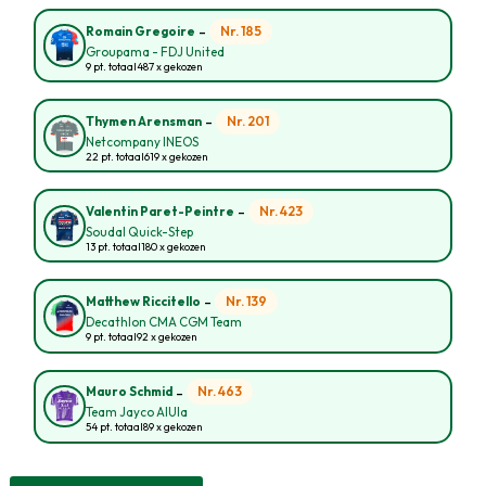
-
Nr. 185
Romain Gregoire
Groupama - FDJ United
9 pt. totaal
487 x gekozen
-
Nr. 201
Thymen Arensman
Netcompany INEOS
22 pt. totaal
619 x gekozen
-
Nr. 423
Valentin Paret-Peintre
Soudal Quick-Step
13 pt. totaal
180 x gekozen
-
Nr. 139
Matthew Riccitello
Decathlon CMA CGM Team
9 pt. totaal
92 x gekozen
-
Nr. 463
Mauro Schmid
Team Jayco AlUla
54 pt. totaal
89 x gekozen