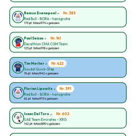
-
Nr. 385
Remco Evenepoel
Red Bull - BORA - hansgrohe
175 pt. totaal
974 x gekozen
-
Nr. 141
Paul Seixas
Decathlon CMA CGM Team
125 pt. totaal
918 x gekozen
-
Nr. 422
Tim Merlier
Soudal Quick-Step
76 pt. totaal
942 x gekozen
-
Nr. 391
Florian Lipowitz
Red Bull - BORA - hansgrohe
62 pt. totaal
913 x gekozen
-
Nr. 602
Isaac Del Toro
UAE Team Emirates - XRG
142 pt. totaal
890 x gekozen