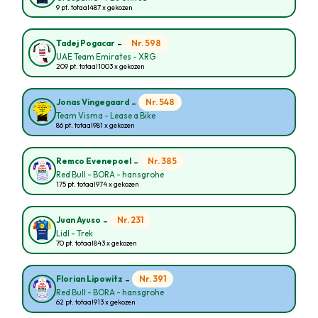
9 pt. totaal
487 x gekozen
-
Nr. 598
Tadej Pogacar
UAE Team Emirates - XRG
209 pt. totaal
1003 x gekozen
-
Nr. 548
Jonas Vingegaard
Team Visma - Lease a Bike
86 pt. totaal
981 x gekozen
-
Nr. 385
Remco Evenepoel
Red Bull - BORA - hansgrohe
175 pt. totaal
974 x gekozen
-
Nr. 231
Juan Ayuso
Lidl - Trek
70 pt. totaal
843 x gekozen
-
Nr. 391
Florian Lipowitz
Red Bull - BORA - hansgrohe
62 pt. totaal
913 x gekozen