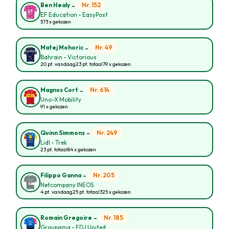
-
Nr. 152
Ben Healy
EF Education - EasyPost
573 x gekozen
-
Nr. 49
Matej Mohoric
Bahrain - Victorious
20 pt. vandaag
23 pt. totaal
79 x gekozen
-
Nr. 614
Magnus Cort
Uno-X Mobility
91 x gekozen
-
Nr. 249
Quinn Simmons
Lidl - Trek
23 pt. totaal
84 x gekozen
-
Nr. 205
Filippo Ganna
Netcompany INEOS
4 pt. vandaag
25 pt. totaal
325 x gekozen
-
Nr. 185
Romain Gregoire
Groupama - FDJ United