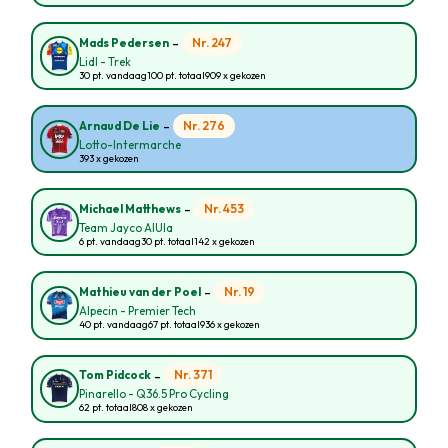
-
Nr. 247
Mads Pedersen
Lidl - Trek
30 pt. vandaag
100 pt. totaal
909 x gekozen
-
Nr. 276
Arnaud De Lie
Lotto-Intermarche
393 x gekozen
-
Nr. 453
Michael Matthews
Team Jayco AlUla
6 pt. vandaag
30 pt. totaal
142 x gekozen
-
Nr. 19
Mathieu van der Poel
Alpecin - Premier Tech
40 pt. vandaag
67 pt. totaal
936 x gekozen
-
Nr. 371
Tom Pidcock
Pinarello - Q36.5 Pro Cycling
62 pt. totaal
808 x gekozen