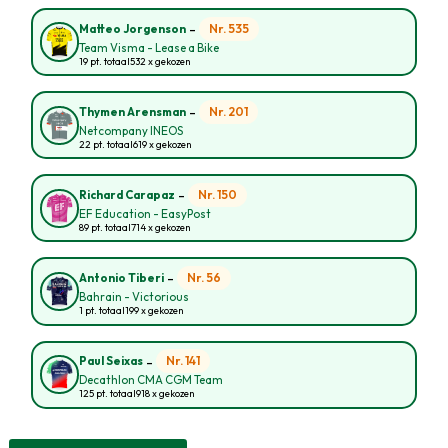
-
Nr. 535
Matteo Jorgenson
Team Visma - Lease a Bike
19 pt. totaal
532 x gekozen
-
Nr. 201
Thymen Arensman
Netcompany INEOS
22 pt. totaal
619 x gekozen
-
Nr. 150
Richard Carapaz
EF Education - EasyPost
89 pt. totaal
714 x gekozen
-
Nr. 56
Antonio Tiberi
Bahrain - Victorious
1 pt. totaal
199 x gekozen
-
Nr. 141
Paul Seixas
Decathlon CMA CGM Team
125 pt. totaal
918 x gekozen