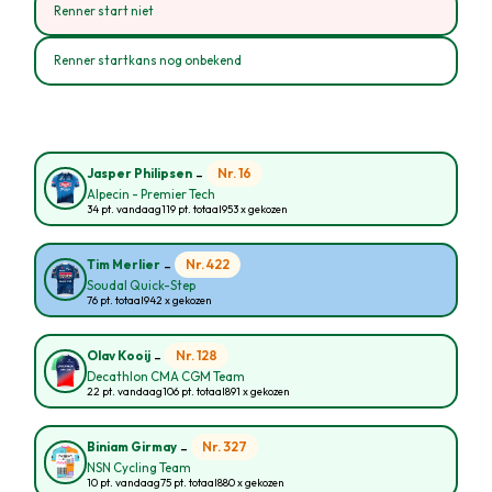
Renner start niet
Renner startkans nog onbekend
-
Nr. 16
Jasper Philipsen
Alpecin - Premier Tech
34 pt. vandaag
119 pt. totaal
953 x gekozen
-
Nr. 422
Tim Merlier
Soudal Quick-Step
76 pt. totaal
942 x gekozen
-
Nr. 128
Olav Kooij
Decathlon CMA CGM Team
22 pt. vandaag
106 pt. totaal
891 x gekozen
-
Nr. 327
Biniam Girmay
NSN Cycling Team
10 pt. vandaag
75 pt. totaal
880 x gekozen